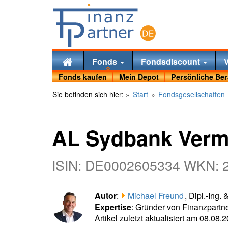
Fonds
Fondsdiscount
Fonds kaufen
Mein Depot
Persönliche Be
Sie befinden sich hier:
»
Start
»
Fondsgesellschaften
AL Sydbank Verm
ISIN: DE0002605334 WKN: 
Autor
:
Michael Freund
, Dipl.-Ing.
Expertise
: Gründer von Finanzpartne
Artikel zuletzt aktualisiert am 08.08.