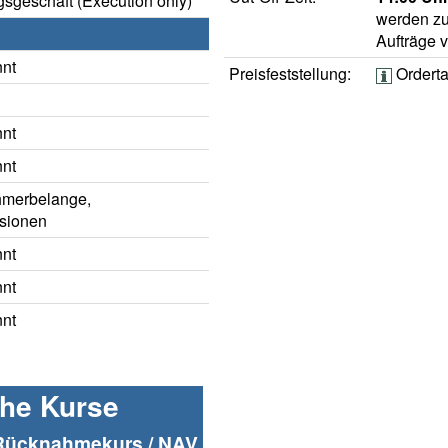
sgeschäft (Execution only)
werden zu
Aufträge 
nnt
Preisfeststellung:
Ordert
nnt
nnt
hmerbelange,
sionen
nnt
nnt
nnt
che Kurse
Rücknahmekurs / NAV