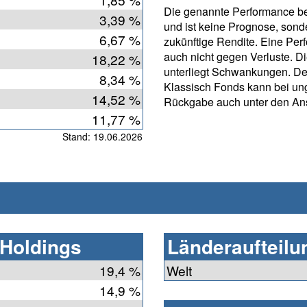
Die genannte Performance bet
3,39 %
und ist keine Prognose, sonde
6,67 %
zukünftige Rendite. Eine Per
auch nicht gegen Verluste. D
18,22 %
unterliegt Schwankungen. D
8,34 %
Klassisch Fonds kann bei ung
14,52 %
Rückgabe auch unter den Ans
11,77 %
Stand: 19.06.2026
 Holdings
Länderaufteilu
19,4 %
Welt
14,9 %