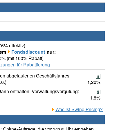
76% effektiv)
rem
Fondsdiscount
nur:
00% (mit 100% Rabatt)
zungen für Rabattierung
ten abgelaufenen Geschäftsjahres
.6.)
1,20%
arin enthalten: Verwaltungsvergütung:
1,8%
Was ist Swing Pricing?
:
Online-Aufträge, die vor 14:00 Uhr eingehen,