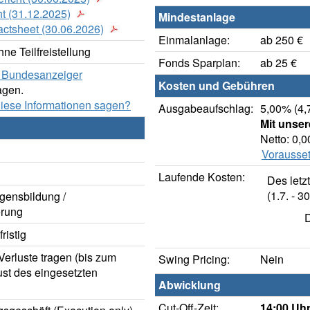
t (31.12.2025)
Mindestanlage
actsheet (30.06.2026)
Einmalanlage:
ab 250 €
ne Teilfreistellung
Fonds Sparplan:
ab 25 €
er Bundesanzeiger
Kosten und Gebühren
agen.
diese Informationen sagen?
Ausgabeaufschlag:
5,00% (4,
Mit unse
Netto: 0,
Vorausset
Laufende Kosten:
Des letz
(1.7. - 30
gensbildung /
rung
D
ristig
erluste tragen (bis zum
Swing Pricing:
Nein
ust des eingesetzten
Abwicklung
Cut-Off-Zeit:
14:00 Uhr