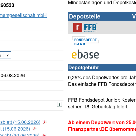
Mindestanlagen und Depotkost
260533
tmentgesellschaft mbH
Depotstelle
V
6
7
Depotgebühr
 06.08.2026
0,25% des Depotwertes pro Jahr
Das einfache FFB Fondsdepot w
FFB Fondsdepot Junior: Kosten
seinen 18. Geburtstag feiert.
sblatt (15.06.2026)
Ab einem Depotwert von 25.0
t (15.06.2026)
Finanzpartner.DE übernomm
richt (30.06.2025)