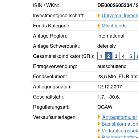
ISIN / WKN:
DE0002605334 / 
Investmentgesellschaft:
Universal Inves
Fonds Kategorie:
Mischfonds
Anlage Region:
International
Anlage Schwerpunkt:
defensiv
Gesamtrisikoindikator (SRI):
1
2
3
4
5
Ertragsverwendung:
ausschüttend
Fondsvolumen:
28,5 Mio. EUR am
Auflegungsdatum:
12.12.2007
Geschäftsjahr:
1.7. - 30.6.
Regulierungsart:
OGAW
Verkaufsunterlagen:
Antragsformular
Basisinformation
Verkaufsprospek
Rechenschaftsbe