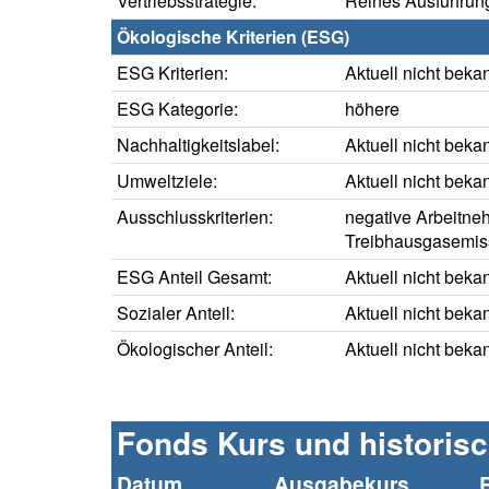
Vertriebsstrategie:
Reines Ausführung
Ökologische Kriterien (ESG)
ESG Kriterien:
Aktuell nicht beka
ESG Kategorie:
höhere
Nachhaltigkeitslabel:
Aktuell nicht beka
Umweltziele:
Aktuell nicht beka
Ausschlusskriterien:
negative Arbeitne
Treibhausgasemis
ESG Anteil Gesamt:
Aktuell nicht beka
Sozialer Anteil:
Aktuell nicht beka
Ökologischer Anteil:
Aktuell nicht beka
Fonds Kurs und historis
Datum
Ausgabekurs