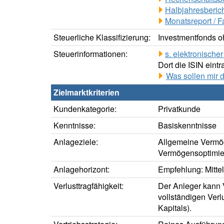
Halbjahresberich
Monatsreport / F
Steuerliche Klassifizierung:
Investmentfonds oh
Steuerinformationen:
s. elektronisch
Dort die ISIN eintr
Was sollen mir 
Zielmarktkriterien
Kundenkategorie:
Privatkunde
Kenntnisse:
Basiskenntnisse
Anlageziele:
Allgemeine Vermö
Vermögensoptimie
Anlagehorizont:
Empfehlung: Mittelf
Verlusttragfähigkeit:
Der Anleger kann V
vollständigen Verl
Kapitals).