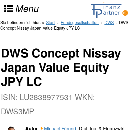
Menu
Sie befinden sich hier:
»
Start
»
Fondsgesellschaften
»
DWS
» DWS
Concept Nissay Japan Value Equity JPY LC
DWS Concept Nissay
Japan Value Equity
JPY LC
ISIN: LU2838977531 WKN:
DWS3MP
Autor
:
Michael Freund
, Dipl.-Ing. & Finanzwirt