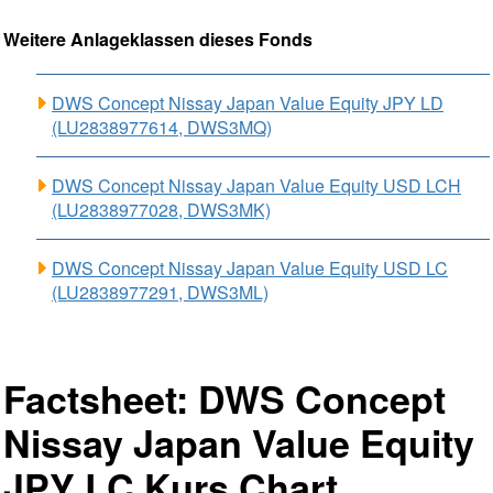
Weitere Anlageklassen dieses Fonds
DWS Concept Nissay Japan Value Equity JPY LD
(LU2838977614, DWS3MQ)
DWS Concept Nissay Japan Value Equity USD LCH
(LU2838977028, DWS3MK)
DWS Concept Nissay Japan Value Equity USD LC
(LU2838977291, DWS3ML)
Factsheet: DWS Concept
Nissay Japan Value Equity
JPY LC Kurs Chart