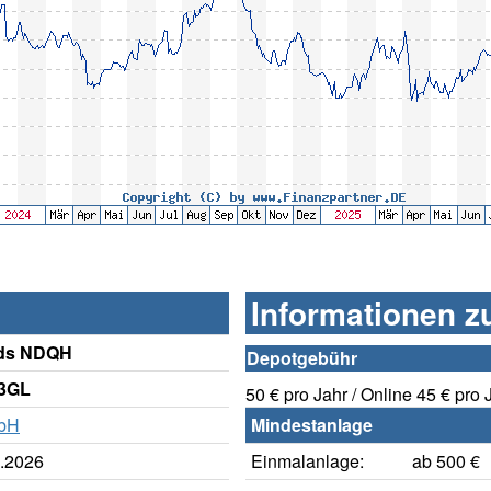
Informationen z
ds NDQH
Depotgebühr
S3GL
50 € pro Jahr / Online 45 € pro 
mbH
Mindestanlage
8.2026
Einmalanlage:
ab 500 €