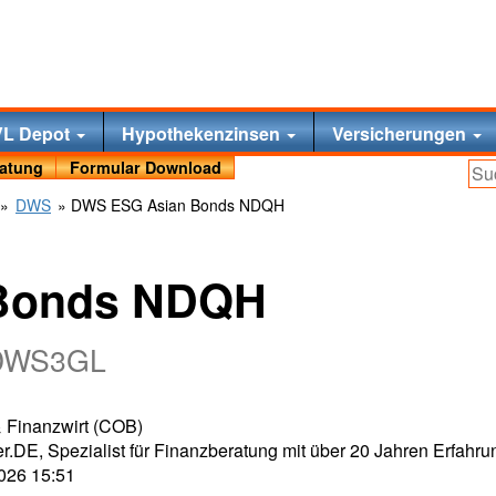
VL Depot
Hypothekenzinsen
Versicherungen
ratung
Formular Download
»
DWS
» DWS ESG Asian Bonds NDQH
Bonds NDQH
 DWS3GL
 & Finanzwirt (COB)
r.DE, Spezialist für Finanzberatung mit über 20 Jahren Erfahru
2026 15:51