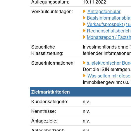
Auflegungsdatum:
10.11.2022
Verkaufsunterlagen:
Antragsformular
Basisinformationsblat
Verkaufsprospekt (15
Rechenschaftsbericht
Monatsreport / Facts
Steuerliche
Investmentfonds ohne Te
Klassifizierung:
fehlender Informatione
Steuerinformationen:
s. elektronischer Bu
Dort die ISIN eintragen
Was sollen mir diese
Immobiliengewinn: 0.
Zielmarktkriterien
Kundenkategorie:
n.v.
Kenntnisse:
n.v.
Anlageziele:
n.v.
Anlagehorizont:
n.v.