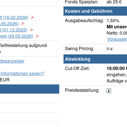
Fonds Sparplan:
ab 25 €
Kosten und Gebühren
t (16.02.2026)
Ausgabeaufschlag:
1,50%
.05.2026)
Mit unse
 (31.12.2025)
Netto: 0,
heet (29.05.2026)
Vorausset
ilfreistellung aufgrund
Swing Pricing:
n.v.
n
Abwicklung
ndesanzeiger
.
Cut-Off-Zeit:
16:00:00 
 Informationen sagen?
eingehen,
0 EUR
Aufträge 
Preisfeststellung: