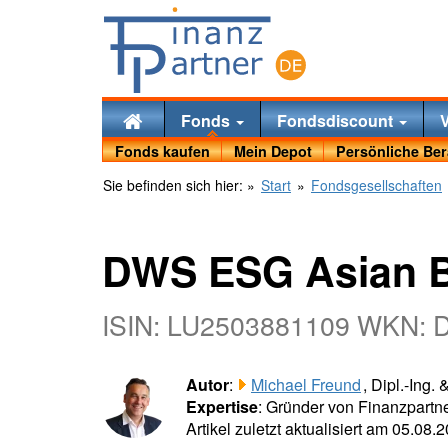
Fonds
Fondsdiscount
Fonds kaufen
Mein Depot
Persönliche Be
Sie befinden sich hier:
»
Start
»
Fondsgesellschaften
DWS ESG Asian 
ISIN: LU2503881109 WKN:
Autor
:
Michael Freund
, Dipl.-Ing.
Expertise
: Gründer von Finanzpartne
Artikel zuletzt aktualisiert am 05.08.