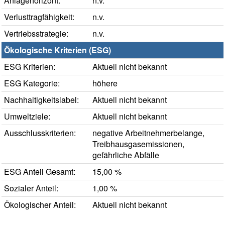
Anlagehorizont:
n.v.
Verlusttragfähigkeit:
n.v.
Vertriebsstrategie:
n.v.
Ökologische Kriterien (ESG)
ESG Kriterien:
Aktuell nicht bekannt
ESG Kategorie:
höhere
Nachhaltigkeitslabel:
Aktuell nicht bekannt
Umweltziele:
Aktuell nicht bekannt
Ausschlusskriterien:
negative Arbeitnehmerbelange,
Treibhausgasemissionen,
gefährliche Abfälle
ESG Anteil Gesamt:
15,00 %
Sozialer Anteil:
1,00 %
Ökologischer Anteil:
Aktuell nicht bekannt