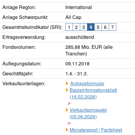
Anlage Region:
International
Anlage Schwerpunkt:
All Cap
Gesamtrisikoindikator (SRI):
1
2
3
4
5
6
7
Ertragsverwendung:
ausschüttend
Fondsvolumen:
285,88 Mio. EUR (alle
Tranchen)
Auflegungsdatum:
09.11.2018
Geschäftsjahr:
1.4. - 31.3.
Verkaufsunterlagen:
Antragsformular
Basisinformationsblatt
(16.02.2026)
Verkaufsprospekt
(05.06.2026)
Monatsreport / Factsheet