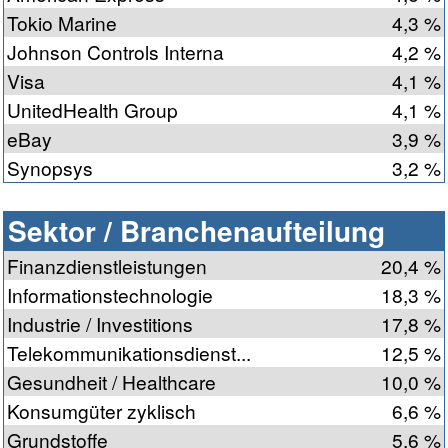
Tokio Marine
4,3 %
Johnson Controls Interna
4,2 %
Visa
4,1 %
UnitedHealth Group
4,1 %
eBay
3,9 %
Synopsys
3,2 %
Sektor / Branchenaufteilung
Finanzdienstleistungen
20,4 %
Informationstechnologie
18,3 %
Industrie / Investitions
17,8 %
Telekommunikationsdienst...
12,5 %
Gesundheit / Healthcare
10,0 %
Konsumgüter zyklisch
6,6 %
Grundstoffe
5,6 %