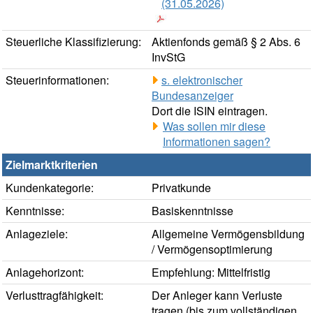
(31.05.2026)
Steuerliche Klassifizierung:
Aktienfonds gemäß § 2 Abs. 6
InvStG
Steuerinformationen:
s. elektronischer
Bundesanzeiger
Dort die ISIN eintragen.
Was sollen mir diese
Informationen sagen?
Zielmarktkriterien
Kundenkategorie:
Privatkunde
Kenntnisse:
Basiskenntnisse
Anlageziele:
Allgemeine Vermögensbildung
/ Vermögensoptimierung
Anlagehorizont:
Empfehlung: Mittelfristig
Verlusttragfähigkeit:
Der Anleger kann Verluste
tragen (bis zum vollständigen