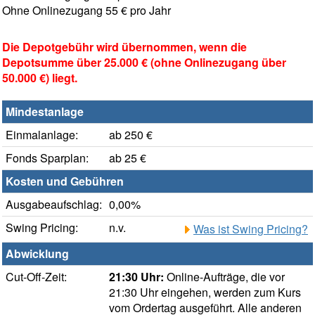
Ohne Onlinezugang 55 € pro Jahr
Die Depotgebühr wird übernommen, wenn die
Depotsumme über 25.000 € (ohne Onlinezugang über
50.000 €) liegt.
Mindestanlage
Einmalanlage:
ab 250 €
Fonds Sparplan:
ab 25 €
Kosten und Gebühren
Ausgabeaufschlag:
0,00%
Swing Pricing:
n.v.
Was ist Swing Pricing?
Abwicklung
Cut-Off-Zeit:
21:30 Uhr:
Online-Aufträge, die vor
21:30 Uhr eingehen, werden zum Kurs
vom Ordertag ausgeführt. Alle anderen