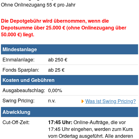
Ohne Onlinezugang 55 € pro Jahr
Die Depotgebühr wird übernommen, wenn die
Depotsumme über 25.000 € (ohne Onlinezugang über
50.000 €) liegt.
Mindestanlage
Einmalanlage:
ab 250 €
Fonds Sparplan:
ab 25 €
Kosten und Gebühren
Ausgabeaufschlag:
0,00%
Swing Pricing:
n.v.
Was ist Swing Pricing?
Abwicklung
Cut-Off-Zeit:
17:45 Uhr:
Online-Aufträge, die vor
17:45 Uhr eingehen, werden zum Kurs
vom Ordertag ausgeführt. Alle anderen