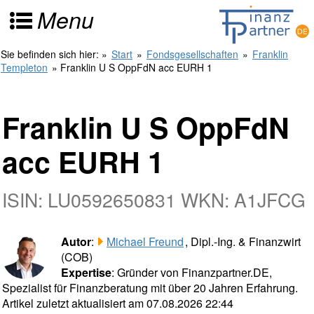
Menu
Sie befinden sich hier:
»
Start
»
Fondsgesellschaften
»
Franklin
Templeton
» Franklin U S OppFdN acc EURH 1
Franklin U S OppFdN
acc EURH 1
ISIN: LU0592650831 WKN: A1JFCG
Autor
:
Michael Freund
, Dipl.-Ing. & Finanzwirt
(COB)
Expertise
: Gründer von Finanzpartner.DE,
Spezialist für Finanzberatung mit über 20 Jahren Erfahrung.
Artikel zuletzt aktualisiert am 07.08.2026 22:44