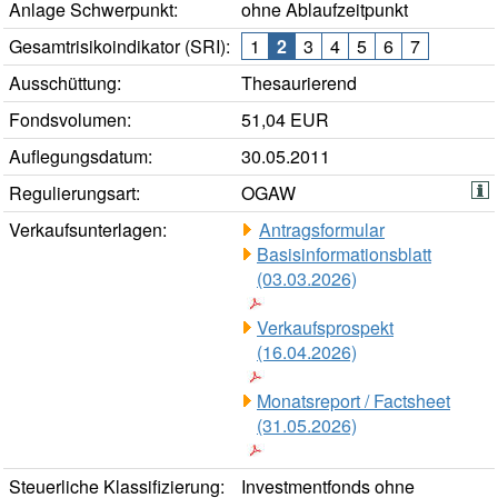
Anlage Schwerpunkt:
ohne Ablaufzeitpunkt
Gesamtrisikoindikator (SRI):
1
2
3
4
5
6
7
Ausschüttung:
Thesaurierend
Fondsvolumen:
51,04 EUR
Auflegungsdatum:
30.05.2011
Regulierungsart:
OGAW
Verkaufsunterlagen:
Antragsformular
Basisinformationsblatt
(03.03.2026)
Verkaufsprospekt
(16.04.2026)
Monatsreport / Factsheet
(31.05.2026)
Steuerliche Klassifizierung:
Investmentfonds ohne