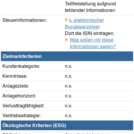
Teilfreistellung aufgrund
fehlender Informationen
Steuerinformationen:
s. elektronischer
Bundesanzeiger
Dort die ISIN eintragen.
Was sollen mir diese
Informationen sagen?
Zielmarktkriterien
Kundenkategorie:
n.v.
Kenntnisse:
n.v.
Anlageziele:
n.v.
Anlagehorizont:
n.v.
Verlusttragfähigkeit:
n.v.
Vertriebsstrategie:
n.v.
Ökologische Kriterien (ESG)