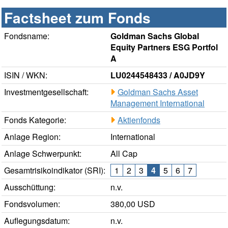
Factsheet zum Fonds
Fondsname:
Goldman Sachs Global
Equity Partners ESG Portfol
A
ISIN / WKN:
LU0244548433 / A0JD9Y
Investmentgesellschaft:
Goldman Sachs Asset
Management International
Fonds Kategorie:
Aktienfonds
Anlage Region:
International
Anlage Schwerpunkt:
All Cap
Gesamtrisikoindikator (SRI):
1
2
3
4
5
6
7
Ausschüttung:
n.v.
Fondsvolumen:
380,00 USD
Auflegungsdatum:
n.v.