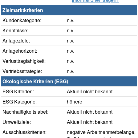
Zielmarktkriterien
Kundenkategorie:
n.v.
Kenntnisse:
n.v.
Anlageziele:
n.v.
Anlagehorizont:
n.v.
Verlusttragfähigkeit:
n.v.
Vertriebsstrategie:
n.v.
Ökologische Kriterien (ESG)
ESG Kriterien:
Aktuell nicht bekannt
ESG Kategorie:
höhere
Nachhaltigkeitslabel:
Aktuell nicht bekannt
Umweltziele:
Aktuell nicht bekannt
Ausschlusskriterien:
negative Arbeitnehmerbelange,