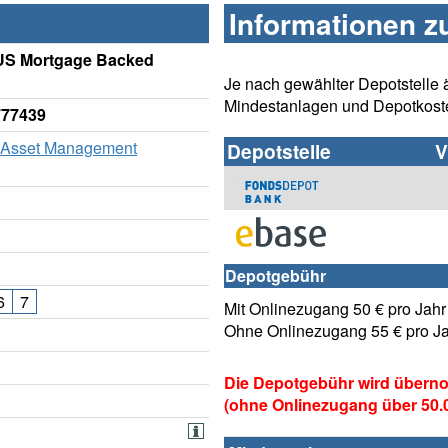
Informationen z
US Mortgage Backed
Je nach gewählter Depotstelle 
Mindestanlagen und Depotkost
777439
 Asset Management
Depotstelle
V
Depotgebühr
6
7
Mit Onlinezugang 50 € pro Jahr
Ohne Onlinezugang 55 € pro J
Die Depotgebühr wird übern
(ohne Onlinezugang über 50.00