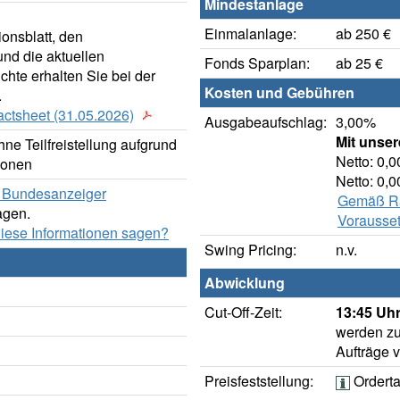
Mindestanlage
Einmalanlage:
ab 250 €
onsblatt, den
nd die aktuellen
Fonds Sparplan:
ab 25 €
hte erhalten Sie bei der
Kosten und Gebühren
.
actsheet (31.05.2026)
Ausgabeaufschlag:
3,00%
Mit unse
ne Teilfreistellung aufgrund
Netto: 0,
ionen
Netto: 0,
er Bundesanzeiger
Gemäß Rab
agen.
Vorausset
diese Informationen sagen?
Swing Pricing:
n.v.
Abwicklung
Cut-Off-Zeit:
13:45 Uhr
werden zu
Aufträge 
Preisfeststellung:
Ordert