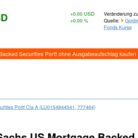
SD
+0.00 USD
Veränderung z
+0.00 %
Quelle:
Goldm
Fonds Kurse
acked Securities Portf ohne Ausgabeaufschlag kaufen
ities Portf Cla A (LU0154844541, 777464)
Sachs US Mortgage Backed S