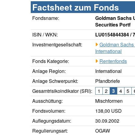
Factsheet zum Fonds
Fondsname:
Goldman Sachs 
Securities Portf
ISIN / WKN:
LU0154844384 / 
Investmentgesellschaft:
Goldman Sachs
International
Fonds Kategorie:
Rentenfonds
Anlage Region:
International
Anlage Schwerpunkt:
Pfandbriefe
Gesamtrisikoindikator (SRI):
1
2
3
4
5
Ausschüttung:
Mischformen
Fondsvolumen:
138,00 USD
Auflegungsdatum:
30.09.2002
Regulierungsart:
OGAW