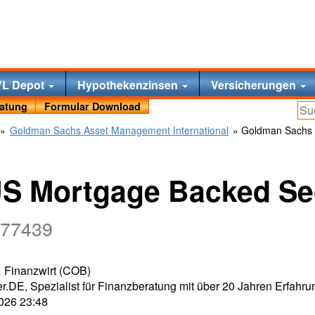
VL Depot
Hypothekenzinsen
Versicherungen
ratung
Formular Download
»
Goldman Sachs Asset Management International
» Goldman Sachs U
 Mortgage Backed Secu
777439
 & Finanzwirt (COB)
r.DE, Spezialist für Finanzberatung mit über 20 Jahren Erfahru
2026 23:48