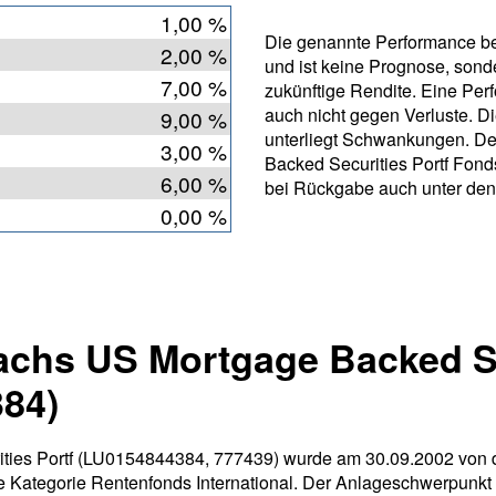
1,00 %
Die genannte Performance bet
2,00 %
und ist keine Prognose, sonde
7,00 %
zukünftige Rendite. Eine Per
auch nicht gegen Verluste. D
9,00 %
unterliegt Schwankungen. D
3,00 %
Backed Securities Portf Fond
6,00 %
bei Rückgabe auch unter den
0,00 %
chs US Mortgage Backed Se
384)
ies Portf (LU0154844384, 777439) wurde am 30.09.2002 von 
 die Kategorie Rentenfonds International. Der Anlageschwerpunkt