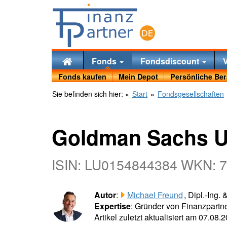
Fonds
Fondsdiscount
Fonds kaufen
Mein Depot
Persönliche Be
Sie befinden sich hier:
»
Start
»
Fondsgesellschaften
Goldman Sachs US
ISIN: LU0154844384 WKN: 
Autor
:
Michael Freund
, Dipl.-Ing.
Expertise
: Gründer von Finanzpartne
Artikel zuletzt aktualisiert am 07.08.