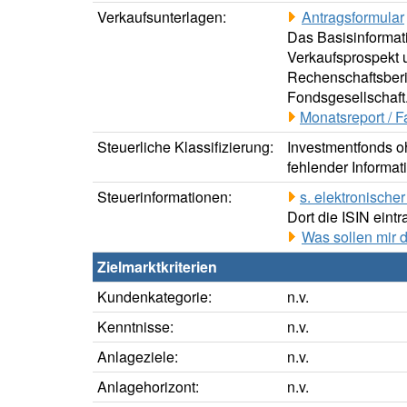
Verkaufsunterlagen:
Antragsformular
Das Basisinformati
Verkaufsprospekt u
Rechenschaftsberic
Fondsgesellschaft
Monatsreport / F
Steuerliche Klassifizierung:
Investmentfonds oh
fehlender Informat
Steuerinformationen:
s. elektronisch
Dort die ISIN eintr
Was sollen mir 
Zielmarktkriterien
Kundenkategorie:
n.v.
Kenntnisse:
n.v.
Anlageziele:
n.v.
Anlagehorizont:
n.v.