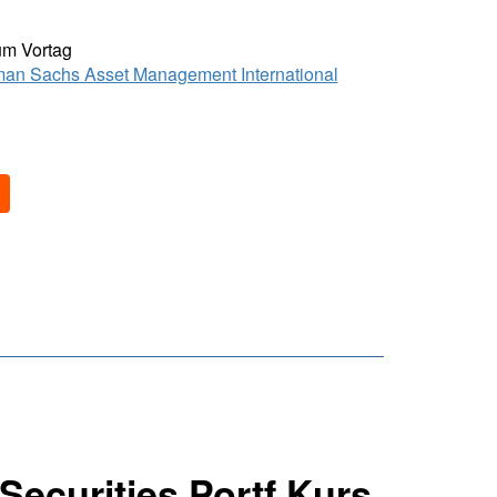
um Vortag
an Sachs Asset Management International
ecurities Portf Kurs