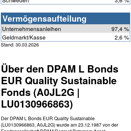
Vermögensaufteilung
Unternehmensanleihen
97,4 %
Geldmarkt/Kasse
2,6 %
Stand: 30.03.2026
Über den DPAM L Bonds
EUR Quality Sustainable
Fonds (A0JL2G |
LU0130966863)
Der DPAM L Bonds EUR Quality Sustainable
(LU0130966863, A0JL2G) wurde am 23.12.1987 von der