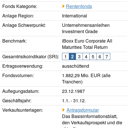
Fonds Kategorie:
Rentenfonds
Anlage Region:
International
Anlage Schwerpunkt:
Unternehmensanleihen
Investment Grade
Benchmark:
iBoxx Euro Corporate All
Maturities Total Return
Gesamtrisikoindikator (SRI):
1
2
3
4
5
6
7
Ertragsverwendung:
ausschüttend
Fondsvolumen:
1.882,29 Mio. EUR (alle
Tranchen)
Auflegungsdatum:
23.12.1987
Geschäftsjahr:
1.1. - 31.12.
Verkaufsunterlagen:
Antragsformular
Das Basisinformationsblatt,
den Verkaufsprospekt und die