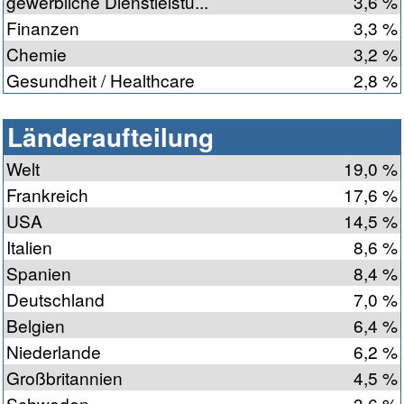
gewerbliche Dienstleistu...
3,6 %
Finanzen
3,3 %
Chemie
3,2 %
Gesundheit / Healthcare
2,8 %
Länderaufteilung
Welt
19,0 %
Frankreich
17,6 %
USA
14,5 %
Italien
8,6 %
Spanien
8,4 %
Deutschland
7,0 %
Belgien
6,4 %
Niederlande
6,2 %
Großbritannien
4,5 %
Schweden
3,6 %