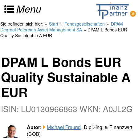
Menu
Sie befinden sich hier:
»
Start
»
Fondsgesellschaften
»
DPAM
Degroof Petercam Asset Management SA
» DPAM L Bonds EUR
Quality Sustainable A EUR
DPAM L Bonds EUR
Quality Sustainable A
EUR
ISIN: LU0130966863 WKN: A0JL2G
Autor
:
Michael Freund
, Dipl.-Ing. & Finanzwirt
(COB)