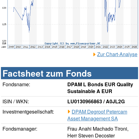
Zur Chart-Analyse
Factsheet zum Fonds
Fondsname:
DPAM L Bonds EUR Quality
Sustainable A EUR
ISIN / WKN:
LU0130966863 / A0JL2G
Investmentgesellschaft:
DPAM Degroof Petercam
Asset Management SA
Fondsmanager:
Frau Anahi Machado Tironi,
Herr Steven Decoster