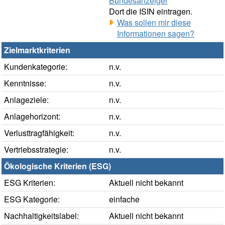
Bundesanzeiger
Dort die ISIN eintragen.
Was sollen mir diese
Informationen sagen?
Zielmarktkriterien
Kundenkategorie:
n.v.
Kenntnisse:
n.v.
Anlageziele:
n.v.
Anlagehorizont:
n.v.
Verlusttragfähigkeit:
n.v.
Vertriebsstrategie:
n.v.
Ökologische Kriterien (ESG)
ESG Kriterien:
Aktuell nicht bekannt
ESG Kategorie:
einfache
Nachhaltigkeitslabel:
Aktuell nicht bekannt