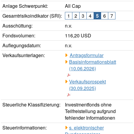
Anlage Schwerpunkt:
All Cap
Gesamtrisikoindikator (SRI):
1
2
3
4
5
6
7
Ausschüttung:
n.v.
Fondsvolumen:
116,20 USD
Auflegungsdatum:
n.v.
Verkaufsunterlagen:
Antragsformular
Basisinformationsblatt
(10.06.2026)
Verkaufsprospekt
(30.09.2025)
Steuerliche Klassifizierung:
Investmentfonds ohne
Teilfreistellung aufgrund
fehlender Informationen
Steuerinformationen:
s. elektronischer