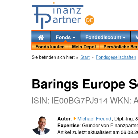
Fonds
Fondsdiscount
Fonds kaufen
Mein Depot
Persönliche Be
Sie befinden sich hier:
»
Start
»
Fondsgesellschaften
Barings Europe S
ISIN: IE00BG7PJ914 WKN: 
Autor
:
Michael Freund
, Dipl.-Ing.
Expertise
: Gründer von Finanzpartne
Artikel zuletzt aktualisiert am 06.08.