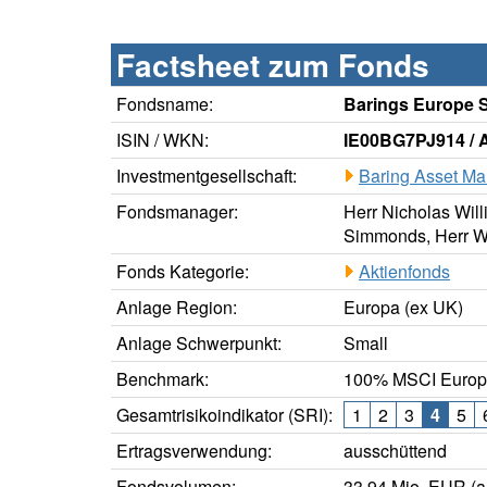
Factsheet zum Fonds
Fondsname:
Barings Europe S
ISIN / WKN:
IE00BG7PJ914 /
Investmentgesellschaft:
Baring Asset M
Fondsmanager:
Herr Nicholas Wil
Simmonds, Herr W
Fonds Kategorie:
Aktienfonds
Anlage Region:
Europa (ex UK)
Anlage Schwerpunkt:
Small
Benchmark:
100% MSCI Europe
Gesamtrisikoindikator (SRI):
1
2
3
4
5
Ertragsverwendung:
ausschüttend
Fondsvolumen:
33,94 Mio. EUR (a