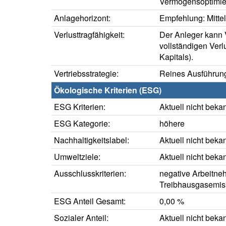
Vermögensoptimie
Anlagehorizont:
Empfehlung: Mittelf
Verlusttragfähigkeit:
Der Anleger kann V
vollständigen Verl
Kapitals).
Vertriebsstrategie:
Reines Ausführung
Ökologische Kriterien (ESG)
ESG Kriterien:
Aktuell nicht beka
ESG Kategorie:
höhere
Nachhaltigkeitslabel:
Aktuell nicht beka
Umweltziele:
Aktuell nicht beka
Ausschlusskriterien:
negative Arbeitne
Treibhausgasemis
ESG Anteil Gesamt:
0,00 %
Sozialer Anteil:
Aktuell nicht beka