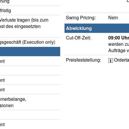
D
rung
ristig
Swing Pricing:
Nein
erluste tragen (bis zum
ust des eingesetzten
Abwicklung
Cut-Off-Zeit:
09:00 Uhr
sgeschäft (Execution only)
werden zu
Aufträge 
Preisfeststellung:
Ordert
nnt
nnt
nnt
hmerbelange,
sionen
nnt