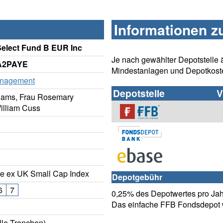
Informationen z
elect Fund B EUR Inc
Je nach gewählter Depotstelle 
 A2PAYE
Mindestanlagen und Depotkost
anagement
Depotstelle
V
liams, Frau Rosemary
illiam Cuss
 ex UK Small Cap Index
Depotgebühr
6
7
0,25% des Depotwertes pro Jahr
Das einfache FFB Fondsdepot w
lle Tranchen)