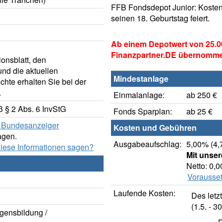
FFB Fondsdepot Junior: Kosten
seinen 18. Geburtstag feiert.
Ab einem Depotwert von 25.0
Finanzpartner.DE übernomm
onsblatt, den
nd die aktuellen
Mindestanlage
hte erhalten Sie bei der
.
Einmalanlage:
ab 250 €
 § 2 Abs. 6 InvStG
Fonds Sparplan:
ab 25 €
er Bundesanzeiger
Kosten und Gebühren
agen.
Ausgabeaufschlag:
5,00% (4,
diese Informationen sagen?
Mit unse
Netto: 0,
Vorausset
Laufende Kosten:
Des letz
(1.5. - 30
gensbildung /