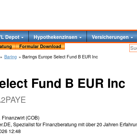
VL Depot
Hypothekenzinsen
Versicherungen
ratung
Formular Download
»
Baring
» Barings Europe Select Fund B EUR Inc
elect Fund B EUR Inc
A2PAYE
 & Finanzwirt (COB)
r.DE, Spezialist für Finanzberatung mit über 20 Jahren Erfahru
2026 12:48