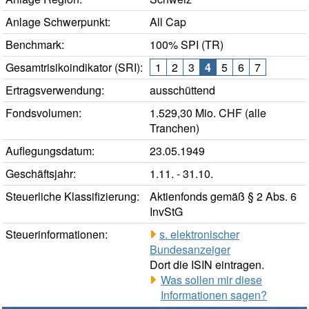
Anlage Schwerpunkt:
All Cap
Benchmark:
100% SPI (TR)
Gesamtrisikoindikator (SRI):
1
2
3
4
5
6
7
Ertragsverwendung:
ausschüttend
Fondsvolumen:
1.529,30 Mio. CHF (alle
Tranchen)
Auflegungsdatum:
23.05.1949
Geschäftsjahr:
1.11. - 31.10.
Steuerliche Klassifizierung:
Aktienfonds gemäß § 2 Abs. 6
InvStG
Steuerinformationen:
s. elektronischer
Bundesanzeiger
Dort die ISIN eintragen.
Was sollen mir diese
Informationen sagen?