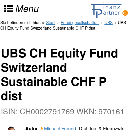
Menu
Sie befinden sich hier:
»
Start
»
Fondsgesellschaften
»
UBS
» UBS
CH Equity Fund Switzerland Sustainable CHF P dist
UBS CH Equity Fund
Switzerland
Sustainable CHF P
dist
ISIN: CH0002791769 WKN: 970161
Autor
:
Michael Freund
, Dipl.-Ing. & Finanzwirt