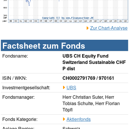
Zur Chart-Analyse
Factsheet zum Fonds
Fondsname:
UBS CH Equity Fund
Switzerland Sustainable CHF
P dist
ISIN / WKN:
CH0002791769 / 970161
Investmentgesellschaft:
UBS
Fondsmanager:
Herr Christian Suter, Herr
Tobias Schulte, Herr Florian
Töpfl
Fonds Kategorie:
Aktienfonds
Anlage Region:
Schweiz