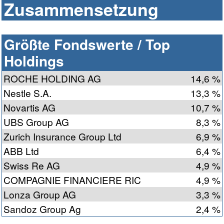
Zusammensetzung
Größte Fondswerte / Top
Holdings
ROCHE HOLDING AG
14,6 %
Nestle S.A.
13,3 %
Novartis AG
10,7 %
UBS Group AG
8,3 %
Zurich Insurance Group Ltd
6,9 %
ABB Ltd
6,4 %
Swiss Re AG
4,9 %
COMPAGNIE FINANCIERE RIC
4,9 %
Lonza Group AG
3,3 %
Sandoz Group Ag
2,4 %