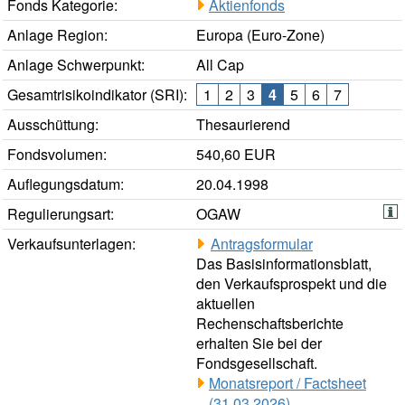
Fonds Kategorie:
Aktienfonds
Anlage Region:
Europa (Euro-Zone)
Anlage Schwerpunkt:
All Cap
Gesamtrisikoindikator (SRI):
1
2
3
4
5
6
7
Ausschüttung:
Thesaurierend
Fondsvolumen:
540,60 EUR
Auflegungsdatum:
20.04.1998
Regulierungsart:
OGAW
Verkaufsunterlagen:
Antragsformular
Das Basisinformationsblatt,
den Verkaufsprospekt und die
aktuellen
Rechenschaftsberichte
erhalten Sie bei der
Fondsgesellschaft.
Monatsreport / Factsheet
(31.03.2026)