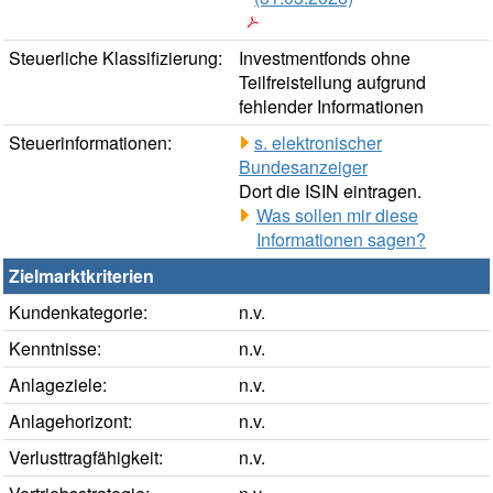
Steuerliche Klassifizierung:
Investmentfonds ohne
Teilfreistellung aufgrund
fehlender Informationen
Steuerinformationen:
s. elektronischer
Bundesanzeiger
Dort die ISIN eintragen.
Was sollen mir diese
Informationen sagen?
Zielmarktkriterien
Kundenkategorie:
n.v.
Kenntnisse:
n.v.
Anlageziele:
n.v.
Anlagehorizont:
n.v.
Verlusttragfähigkeit:
n.v.