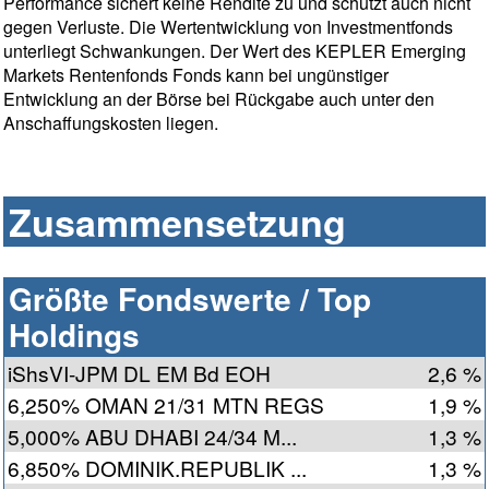
Performance sichert keine Rendite zu und schützt auch nicht
gegen Verluste. Die Wertentwicklung von Investmentfonds
unterliegt Schwankungen. Der Wert des KEPLER Emerging
Markets Rentenfonds Fonds kann bei ungünstiger
Entwicklung an der Börse bei Rückgabe auch unter den
Anschaffungskosten liegen.
Zusammensetzung
Größte Fondswerte / Top
Holdings
iShsVI-JPM DL EM Bd EOH
2,6 %
6,250% OMAN 21/31 MTN REGS
1,9 %
5,000% ABU DHABI 24/34 M...
1,3 %
6,850% DOMINIK.REPUBLIK ...
1,3 %