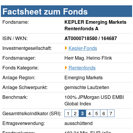
Factsheet zum Fonds
Fondsname:
KEPLER Emerging Markets
Rentenfonds A
ISIN / WKN:
AT0000718580 / 164687
Investmentgesellschaft:
Kepler-Fonds
Fondsmanager:
Herr Mag. Heimo Flink
Fonds Kategorie:
Rentenfonds
Anlage Region:
Emerging Markets
Anlage Schwerpunkt:
gemischte Laufzeiten
Benchmark:
100% JPMorgan USD EMBI
Global Index
Gesamtrisikoindikator (SRI):
1
2
3
4
5
6
7
Ertragsverwendung:
ausschüttend
Fondsvolumen:
183,24 Mio. EUR (alle