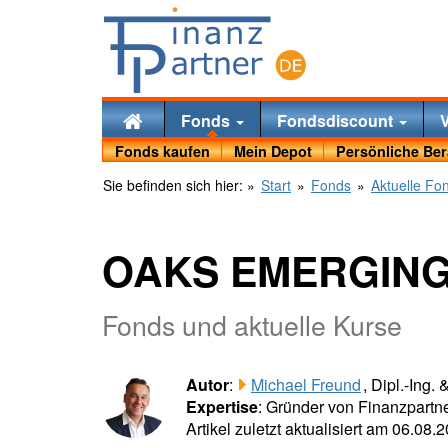
Fonds
Fondsdiscount
Fonds kaufen
Mein Depot
Persönliche Be
Sie befinden sich hier:
»
Start
»
Fonds
»
Aktuelle Fo
OAKS EMERGING
Fonds und aktuelle Kurse
Autor
:
Michael Freund
, Dipl.-Ing.
Expertise
: Gründer von Finanzpartne
Artikel zuletzt aktualisiert am 06.08.