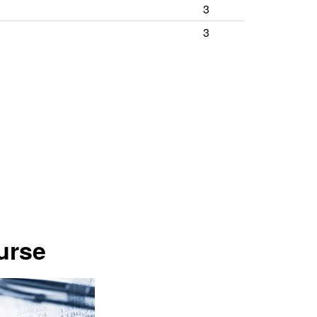
3
3
urse