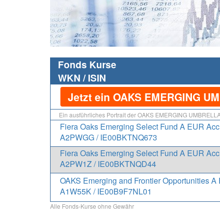
Fonds Kurse
WKN / ISIN
Jetzt ein OAKS EMERGING UMB
Ein ausführliches Portrait der OAKS EMERGING UMBRELLA F
Fiera Oaks Emerging Select Fund A EUR Acc 
A2PWGG / IE00BKTNQ673
Fiera Oaks Emerging Select Fund A EUR Acc 
A2PW1Z / IE00BKTNQD44
OAKS Emerging and Frontier Opportunities A
A1W55K / IE00B9F7NL01
Alle Fonds-Kurse ohne Gewähr