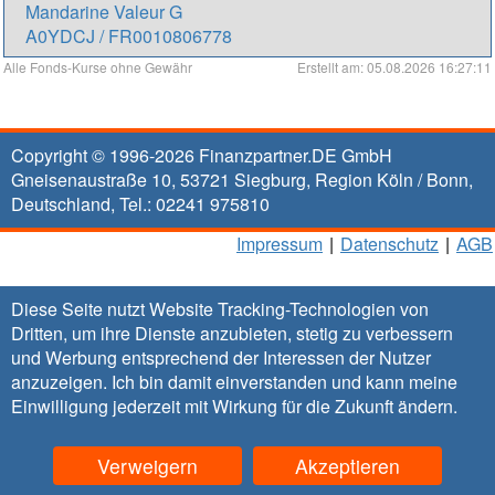
Mandarine Valeur G
A0YDCJ / FR0010806778
Alle Fonds-Kurse ohne Gewähr
Erstellt am: 05.08.2026 16:27:11
Copyright © 1996-2026
Finanzpartner.DE GmbH
Gneisenaustraße 10
,
53721
Siegburg
, Region
Köln / Bonn
,
Deutschland, Tel.:
02241 975810
Impressum
|
Datenschutz
|
AGB
Diese Seite nutzt Website Tracking-Technologien von
Dritten, um ihre Dienste anzubieten, stetig zu verbessern
und Werbung entsprechend der Interessen der Nutzer
anzuzeigen. Ich bin damit einverstanden und kann meine
Einwilligung jederzeit mit Wirkung für die Zukunft
ändern
.
Verweigern
Akzeptieren