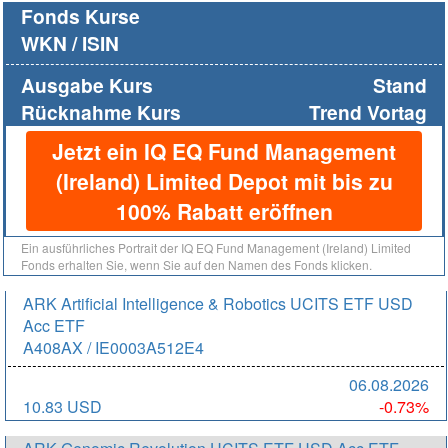
Fonds Kurse
WKN / ISIN
Ausgabe Kurs
Stand
Rücknahme Kurs
Trend Vortag
Jetzt ein IQ EQ Fund Management
(Ireland) Limited Depot mit bis zu
100% Rabatt eröffnen
Ein ausführliches Portrait der IQ EQ Fund Management (Ireland) Limited
Fonds erhalten Sie, wenn Sie auf den Namen des Fonds klicken.
ARK Artificial Intelligence & Robotics UCITS ETF USD
Acc ETF
A408AX / IE0003A512E4
06.08.2026
10.83 USD
-0.73%