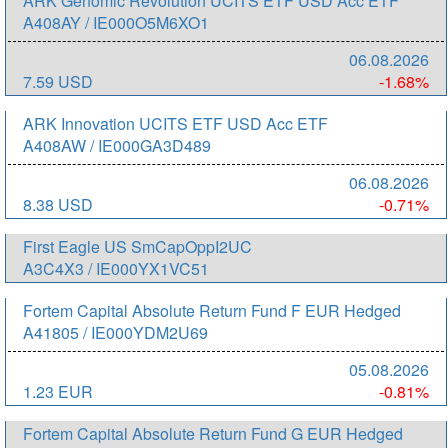
ARK Genomic Revolution UCITS ETF USD Acc ETF
A408AY / IE000O5M6XO1
06.08.2026
7.59 USD
-1.68%
ARK Innovation UCITS ETF USD Acc ETF
A408AW / IE000GA3D489
06.08.2026
8.38 USD
-0.71%
First Eagle US SmCapOppI2UC
A3C4X3 / IE000YX1VC51
Fortem Capital Absolute Return Fund F EUR Hedged
A41805 / IE000YDM2U69
05.08.2026
1.23 EUR
-0.81%
Fortem Capital Absolute Return Fund G EUR Hedged