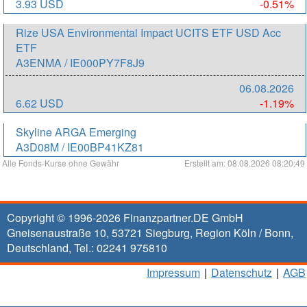
3.93 USD
-0.51%
Rize USA Environmental Impact UCITS ETF USD Acc
ETF
A3ENMA / IE000PY7F8J9
06.08.2026
6.62 USD
-1.19%
Skyline ARGA Emerging
A3D08M / IE00BP41KZ81
Alle Fonds-Kurse ohne Gewähr
Erstellt am: 08.08.2026 08:20:49
Copyright © 1996-2026
Finanzpartner.DE GmbH
Gneisenaustraße 10
,
53721
Siegburg
, Region
Köln / Bonn
,
Deutschland, Tel.:
02241 975810
Impressum
|
Datenschutz
|
AGB