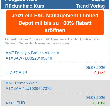
Rücknahme Kurs
Trend Vortag
Jetzt ein F&C Management Limited
Depot mit bis zu 100% Rabatt
eröffnen
Ein ausführliches Portrait der F&C Management Limited Fonds erhalten
Sie, wenn Sie auf den Namen des Fonds klicken.
AMF Family & Brands Aktien V
A1XBAW / LU3223163646
05.08.2026
112.67 EUR
-0.14%
AMF Renten Welt I
A1XBAR / LU1009607372
04.08.2026
43.02 EUR
+0.19%