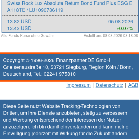
Swiss Rock Lux Absolute Return Bond Fund Plus ESG E
A118TE / LU1090786119
13.82 USD
05.08.2026
13.42 USD
+0.07%
Alle Fonds-Kurse ohne Gewähr
Erstellt am: 08.08.2026 08:18:08
Copyright © 1996-2026
Finanzpartner.DE GmbH
Gneisenaustraße 10
,
53721
Siegburg
, Region
Köln / Bonn
,
Deutschland, Tel.:
02241 975810
Impressum
|
Datenschutz
|
AGB
Diese Seite nutzt Website Tracking-Technologien von
Dritten, um ihre Dienste anzubieten, stetig zu verbessern
und Werbung entsprechend der Interessen der Nutzer
anzuzeigen. Ich bin damit einverstanden und kann meine
Einwilligung jederzeit mit Wirkung für die Zukunft
ändern
.