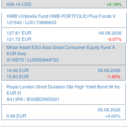
606.16 USD
+0.16%
HWB Umbrella Fund HWB PORTFOLIO Plus Fonds V
121543 / LU0173899633
127.81 EUR
06.08.2026
121.72 EUR
-0.07%
Mirae Asset ESG Asia Great Consumer Equity Fund A
EUR thes
A1XB7S / LU0593848723
16.66 EUR
06.08.2026
15.83 EUR
-1.43%
Royal London Short Duration Gbl High Yield Bond W Inc
EUR H
A413PA / IE00BD0ND001
05.08.2026
0.99 EUR
+0.00%