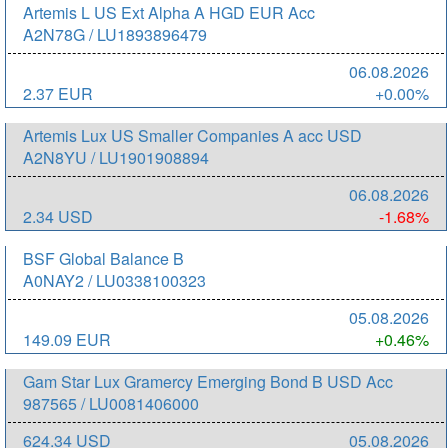
Artemis L US Ext Alpha A HGD EUR Acc
A2N78G / LU1893896479
06.08.2026
2.37 EUR
+0.00%
Artemis Lux US Smaller Companies A acc USD
A2N8YU / LU1901908894
06.08.2026
2.34 USD
-1.68%
BSF Global Balance B
A0NAY2 / LU0338100323
05.08.2026
149.09 EUR
+0.46%
Gam Star Lux Gramercy Emerging Bond B USD Acc
987565 / LU0081406000
624.34 USD
05.08.2026