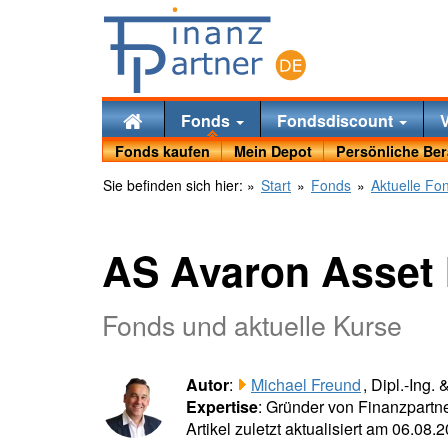
Fonds
Fondsdiscount
Fonds kaufen
Mein Depot
Persönliche Be
Sie befinden sich hier:
»
Start
»
Fonds
»
Aktuelle Fo
AS Avaron Asset
Fonds und aktuelle Kurse
Autor
:
Michael Freund
, Dipl.-Ing.
Expertise
: Gründer von Finanzpartne
Artikel zuletzt aktualisiert am 06.08.