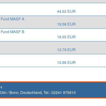
44.52 EUR
s Fund MASF A
19.58 EUR
s Fund MASF B
19.55 EUR
12.79 EUR
12.66 EUR
bH
Köln / Bonn
,
Deutschland, Tel.:
02241 975810