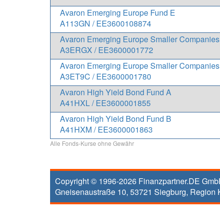
Avaron Emerging Europe Fund E
A113GN / EE3600108874
Avaron Emerging Europe Smaller Companie
A3ERGX / EE3600001772
Avaron Emerging Europe Smaller Companie
A3ET9C / EE3600001780
Avaron High Yield Bond Fund A
A41HXL / EE3600001855
Avaron High Yield Bond Fund B
A41HXM / EE3600001863
Alle Fonds-Kurse ohne Gewähr
Copyright © 1996-2026
Finanzpartner.DE Gm
Gneisenaustraße 10
,
53721
Siegburg
, Region