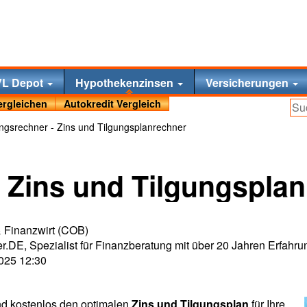
VL Depot
Hypothekenzinsen
Versicherungen
ergleichen
Autokredit Vergleich
ngsrechner - Zins und Tilgungsplanrechner
- Zins und Tilgungspla
 & Finanzwirt (COB)
r.DE, Spezialist für Finanzberatung mit über 20 Jahren Erfahru
2025 12:30
nd kostenlos den optimalen
Zins und Tilgungsplan
für Ihre