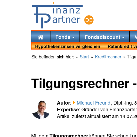
Fonds
Fondsdiscount
Hypothekenzinsen vergleichen
Ratenkredit v
Sie befinden sich hier:
»
Start
»
Kreditrechner
» Tilgu
Tilgungsrechner 
Autor
:
Michael Freund
, Dipl.-Ing.
Expertise
: Gründer von Finanzpartne
Artikel zuletzt aktualisiert am 14.07.
Mit dem
Tilgungsrechner
können Sie schnell u