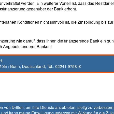
r verkraftet werden. Ein weiterer Vorteil ist, dass das Restdarl
ssfinanzierung gegenüber der Bank erhöht.
ntenanen Konditionen nicht sinnvoll ist, die Zinsbindung bis z
anzierung
nie
darauf, dass Ihnen die finanzierende Bank ein gün
h Angebote anderer Banken!
bH
Köln / Bonn
,
Deutschland, Tel.:
02241 975810
n von Dritten, um ihre Dienste anzubieten, stetig zu verbesse
 und kann meine Einwilligung jederzeit mit Wirkung für die Zuk