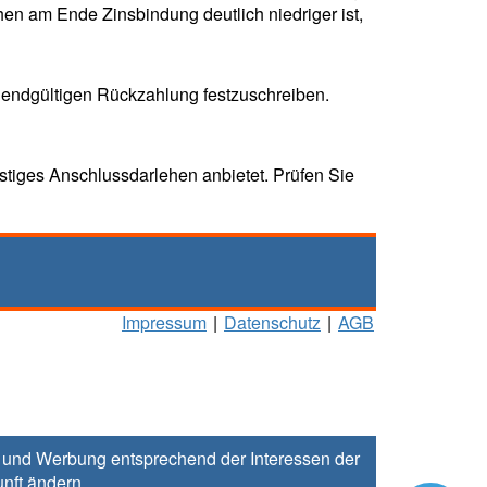
ehen am Ende Zinsbindung deutlich niedriger ist,
ur endgültigen Rückzahlung festzuschreiben.
stiges Anschlussdarlehen anbietet. Prüfen Sie
Impressum
|
Datenschutz
|
AGB
rn und Werbung entsprechend der Interessen der
unft
ändern
.