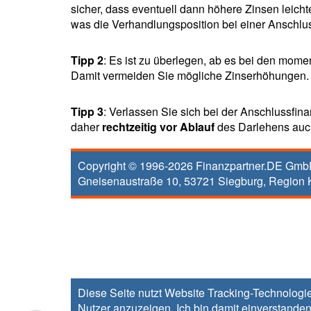
sicher, dass eventuell dann höhere Zinsen leichte
was die Verhandlungsposition bei einer Anschlu
Tipp 2
: Es ist zu überlegen, ab es bei den mome
Damit vermeiden Sie mögliche Zinserhöhungen.
Tipp 3
: Verlassen Sie sich bei der Anschlussfin
daher
rechtzeitig vor Ablauf
des Darlehens auc
Copyright © 1996-2026
Finanzpartner.DE Gm
Gneisenaustraße 10
,
53721
Siegburg
, Region
Diese Seite nutzt Website Tracking-Technologie
Nutzer anzuzeigen. Ich bin damit einverstanden