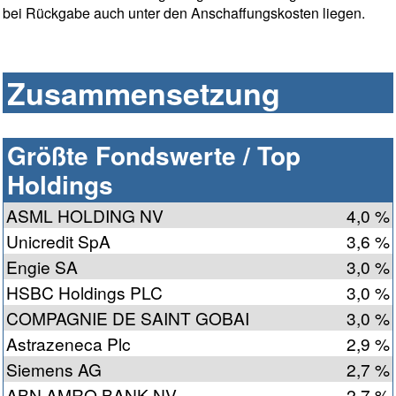
bei Rückgabe auch unter den Anschaffungskosten liegen.
Zusammensetzung
Größte Fondswerte / Top
Holdings
ASML HOLDING NV
4,0 %
Unicredit SpA
3,6 %
Engie SA
3,0 %
HSBC Holdings PLC
3,0 %
COMPAGNIE DE SAINT GOBAI
3,0 %
Astrazeneca Plc
2,9 %
Siemens AG
2,7 %
ABN AMRO BANK NV
2,7 %