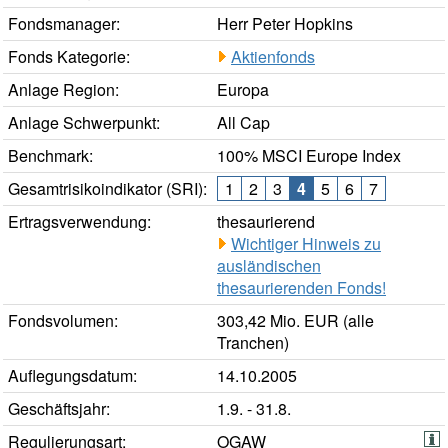
Fondsmanager:
Herr Peter Hopkins
Fonds Kategorie:
Aktienfonds
Anlage Region:
Europa
Anlage Schwerpunkt:
All Cap
Benchmark:
100% MSCI Europe Index
Gesamtrisikoindikator (SRI):
1
2
3
4
5
6
7
Ertragsverwendung:
thesaurierend
Wichtiger Hinweis zu
ausländischen
thesaurierenden Fonds!
Fondsvolumen:
303,42 Mio. EUR (alle
Tranchen)
Auflegungsdatum:
14.10.2005
Geschäftsjahr:
1.9. - 31.8.
Regulierungsart:
OGAW