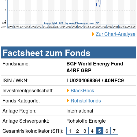
Zur Chart-Analyse
Factsheet zum Fonds
Fondsname:
BGF World Energy Fund
A4RF GBP
ISIN / WKN:
LU0204068364 / A0NFC9
Investmentgesellschaft:
BlackRock
Fonds Kategorie:
Rohstofffonds
Anlage Region:
International
Anlage Schwerpunkt:
Rohstoffe Energie
Gesamtrisikoindikator (SRI):
1
2
3
4
5
6
7