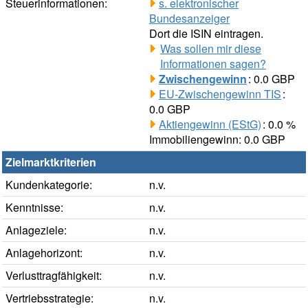
Steuerinformationen:
s. elektronischer
Bundesanzeiger
Dort die ISIN eintragen.
Was sollen mir diese
Informationen sagen?
Zwischengewinn
: 0.0 GBP
EU-Zwischengewinn TIS
:
0.0 GBP
Aktiengewinn (EStG)
: 0.0 %
Immobiliengewinn: 0.0 GBP
Zielmarktkriterien
Kundenkategorie:
n.v.
Kenntnisse:
n.v.
Anlageziele:
n.v.
Anlagehorizont:
n.v.
Verlusttragfähigkeit:
n.v.
Vertriebsstrategie:
n.v.