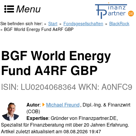
Menu
Sie befinden sich hier:
»
Start
»
Fondsgesellschaften
»
BlackRock
» BGF World Energy Fund A4RF GBP
BGF World Energy
Fund A4RF GBP
ISIN: LU0204068364 WKN: A0NFC9
Autor
:
Michael Freund
, Dipl.-Ing. & Finanzwirt
(COB)
Expertise
: Gründer von Finanzpartner.DE,
Spezialist für Finanzberatung mit über 20 Jahren Erfahrung.
Artikel zuletzt aktualisiert am 08.08.2026 19:47