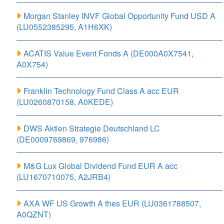
Morgan Stanley INVF Global Opportunity Fund USD A
(LU0552385295, A1H6XK)
ACATIS Value Event Fonds A (DE000A0X7541,
A0X754)
Franklin Technology Fund Class A acc EUR
(LU0260870158, A0KEDE)
DWS Aktien Strategie Deutschland LC
(DE0009769869, 976986)
M&G Lux Global Dividend Fund EUR A acc
(LU1670710075, A2JRB4)
AXA WF US Growth A thes EUR (LU0361788507,
A0QZNT)