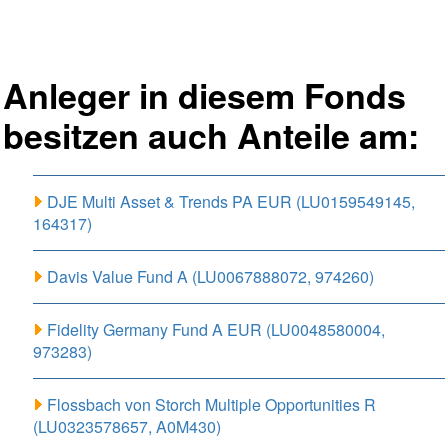
Anleger in diesem Fonds
besitzen auch Anteile am:
DJE Multi Asset & Trends PA EUR (LU0159549145,
164317)
Davis Value Fund A (LU0067888072, 974260)
Fidelity Germany Fund A EUR (LU0048580004,
973283)
Flossbach von Storch Multiple Opportunities R
(LU0323578657, A0M430)