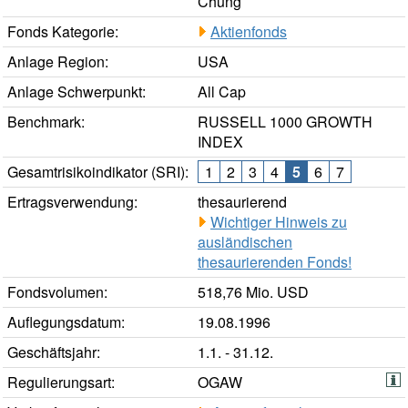
Chung
Fonds Kategorie:
Aktienfonds
Anlage Region:
USA
Anlage Schwerpunkt:
All Cap
Benchmark:
RUSSELL 1000 GROWTH
INDEX
Gesamtrisikoindikator (SRI):
1
2
3
4
5
6
7
Ertragsverwendung:
thesaurierend
Wichtiger Hinweis zu
ausländischen
thesaurierenden Fonds!
Fondsvolumen:
518,76 Mio. USD
Auflegungsdatum:
19.08.1996
Geschäftsjahr:
1.1. - 31.12.
Regulierungsart:
OGAW