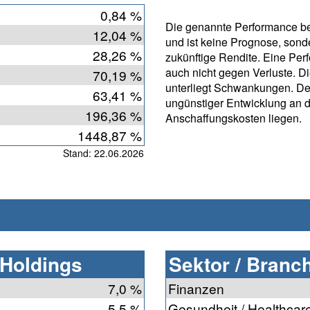
0,84 %
Die genannte Performance bet
12,04 %
und ist keine Prognose, sonde
28,26 %
zukünftige Rendite. Eine Per
auch nicht gegen Verluste. D
70,19 %
unterliegt Schwankungen. De
63,41 %
ungünstiger Entwicklung an 
196,36 %
Anschaffungskosten liegen.
1448,87 %
Stand: 22.06.2026
 Holdings
Sektor / Branc
7,0 %
Finanzen
5,5 %
Gesundheit / Healthcar