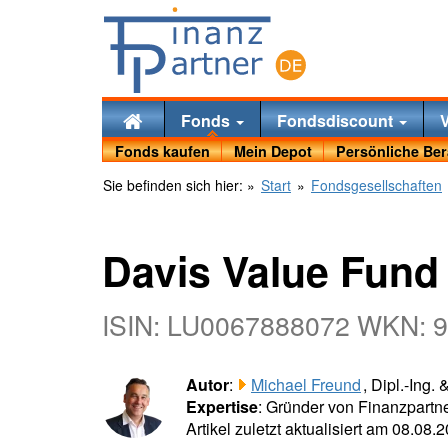
Fonds
Fondsdiscount
Fonds kaufen
Mein Depot
Persönliche Be
Sie befinden sich hier:
»
Start
»
Fondsgesellschaften
Davis Value Fund
ISIN: LU0067888072 WKN: 
Autor
:
Michael Freund
, Dipl.-Ing.
Expertise
: Gründer von Finanzpartne
Artikel zuletzt aktualisiert am 08.08.