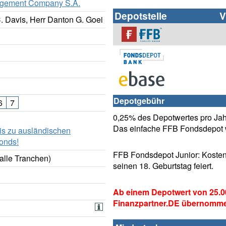
gement Company S.A.
Depotstelle
V
. Davis, Herr Danton G. Goei
Depotgebühr
6
7
0,25% des Depotwertes pro Jahr
Das einfache FFB Fondsdepot w
is zu ausländischen
onds!
FFB Fondsdepot Junior: Kosten
alle Tranchen)
seinen 18. Geburtstag feiert.
Ab einem Depotwert von 25.0
Finanzpartner.DE übernomm