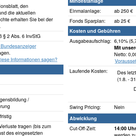
Mindestanlage
onsblatt, den
Einmalanlage:
ab 250 €
nd die aktuellen
hte erhalten Sie bei der
Fonds Sparplan:
ab 25 €
.
Kosten und Gebühren
 § 2 Abs. 6 InvStG
Ausgabeaufschlag:
6,10% (5,
er Bundesanzeiger
Mit unse
agen.
Netto: 0,
diese Informationen sagen?
Vorausset
Laufende Kosten:
Des letz
(1.8. - 31
D
gensbildung /
rung
Swing Pricing:
Nein
ristig
Abwicklung
erluste tragen (bis zum
Cut-Off-Zeit:
14:00 Uhr
ust des eingesetzten
werden zu