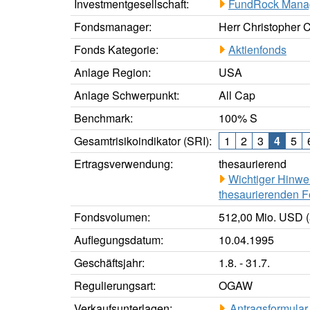
Investmentgesellschaft:
FundRock Mana
Fondsmanager:
Herr Christopher C
Fonds Kategorie:
Aktienfonds
Anlage Region:
USA
Anlage Schwerpunkt:
All Cap
Benchmark:
100% S
Gesamtrisikoindikator (SRI):
1
2
3
4
5
Ertragsverwendung:
thesaurierend
Wichtiger Hinwe
thesaurierenden F
Fondsvolumen:
512,00 Mio. USD (
Auflegungsdatum:
10.04.1995
Geschäftsjahr:
1.8. - 31.7.
Regulierungsart:
OGAW
Verkaufsunterlagen:
Antragsformular