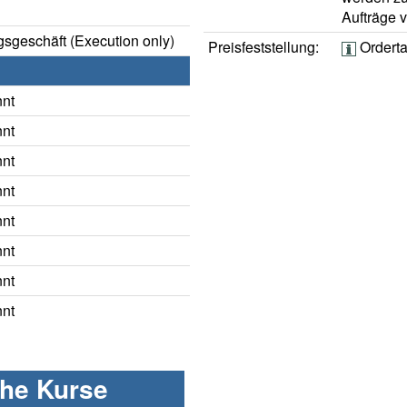
Aufträge 
sgeschäft (Execution only)
Preisfeststellung:
Orderta
nnt
nnt
nnt
nnt
nnt
nnt
nnt
nnt
che Kurse