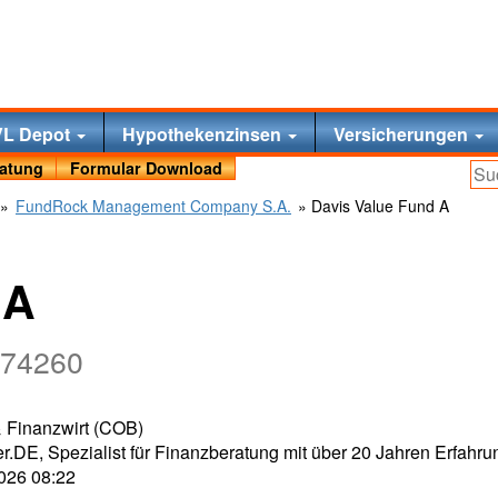
VL Depot
Hypothekenzinsen
Versicherungen
ratung
Formular Download
»
FundRock Management Company S.A.
» Davis Value Fund A
 A
974260
 & Finanzwirt (COB)
r.DE, Spezialist für Finanzberatung mit über 20 Jahren Erfahru
2026 08:22