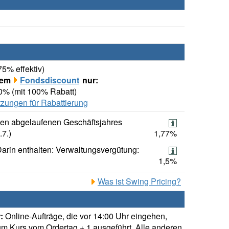
75% effektiv)
rem
Fondsdiscount
nur:
00% (mit 100% Rabatt)
zungen für Rabattierung
ten abgelaufenen Geschäftsjahres
.7.)
1,77%
arin enthalten: Verwaltungsvergütung:
1,5%
Was ist Swing Pricing?
:
Online-Aufträge, die vor 14:00 Uhr eingehen,
m Kurs vom Ordertag + 1 ausgeführt. Alle anderen