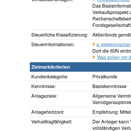
Das Basisinformati
Verkaufsprospekt u
Rechenschaftsberic
Fondsgesellschaft
Steuerliche Klassifizierung:
Aktienfonds gemäß
Steuerinformationen:
s. elektronisch
Dort die ISIN eintr
Was sollen mir 
Zielmarktkriterien
Kundenkategorie:
Privatkunde
Kenntnisse:
Basiskenntnisse
Anlageziele:
Allgemeine Vermö
Vermögensoptimie
Anlagehorizont:
Empfehlung: Mittelf
Verlusttragfähigkeit:
Der Anleger kann V
vollständigen Verl