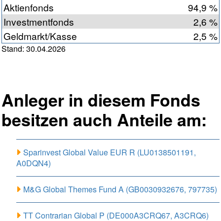
Aktienfonds
94,9 %
Investmentfonds
2,6 %
Geldmarkt/Kasse
2,5 %
Stand: 30.04.2026
Anleger in diesem Fonds
besitzen auch Anteile am:
Sparinvest Global Value EUR R (LU0138501191,
A0DQN4)
M&G Global Themes Fund A (GB0030932676, 797735)
TT Contrarian Global P (DE000A3CRQ67, A3CRQ6)