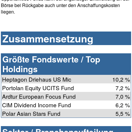
Börse bei Rückgabe auch unter den Anschaffungskosten
liegen.
Zusammensetzung
Größte Fondswerte / Top
Holdings
Heptagon Driehaus US Mic
10,2 %
Portolan Equity UCITS Fund
7,2 %
Ardtur European Focus Fund
7,0 %
CIM Dividend Income Fund
6,2 %
Polar Asian Stars Fund
5,5 %
Sektor / Branchenaufteilung