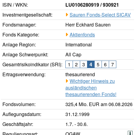
ISIN / WKN:
LU0106280919 / 930921
Investmentgesellschaft:
Sauren Fonds-Select SICAV
Fondsmanager:
Herr Eckhard Sauren
Fonds Kategorie:
Aktienfonds
Anlage Region:
International
Anlage Schwerpunkt:
All Cap
Gesamtrisikoindikator (SRI):
1
2
3
4
5
6
7
Ertragsverwendung:
thesaurierend
Wichtiger Hinweis zu
ausländischen
thesaurierenden Fonds!
Fondsvolumen:
325,4 Mio. EUR am 06.08.2026
Auflegungsdatum:
31.12.1999
Geschäftsjahr:
1.7. - 30.6.
Regulierungsart:
OGAW