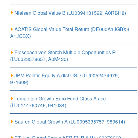
Nielsen Global Value B (LU0394131592, A0RBH8)
ACATIS Global Value Total Return (DE000A1JGBX4,
A1JGBX)
Flossbach von Storch Multiple Opportunities R
(LU0323578657, A0M430)
JPM Pacific Equity A dist USD (LU0052474979,
971609)
Templeton Growth Euro Fund Class A acc
(LU0114760746, 941034)
Sauren Global Growth A (LU0095335757, 989614)
CT Lux Global Focus AEP EUR (LU1433070262,