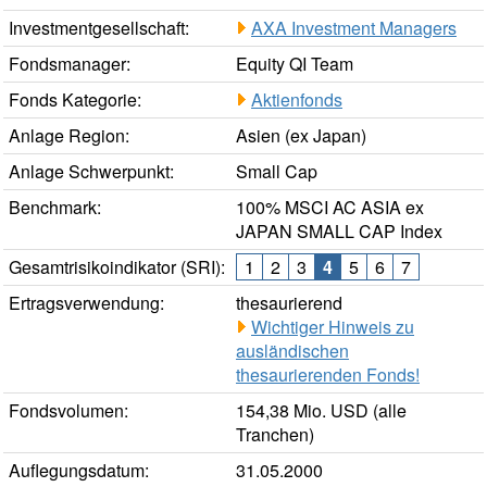
Investmentgesellschaft:
AXA Investment Managers
Fondsmanager:
Equity QI Team
Fonds Kategorie:
Aktienfonds
Anlage Region:
Asien (ex Japan)
Anlage Schwerpunkt:
Small Cap
Benchmark:
100% MSCI AC ASIA ex
JAPAN SMALL CAP Index
Gesamtrisikoindikator (SRI):
1
2
3
4
5
6
7
Ertragsverwendung:
thesaurierend
Wichtiger Hinweis zu
ausländischen
thesaurierenden Fonds!
Fondsvolumen:
154,38 Mio. USD (alle
Tranchen)
Auflegungsdatum:
31.05.2000