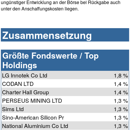
ungünstiger Entwicklung an der Börse bei Rückgabe auch
unter den Anschaffungskosten liegen.
Zusammensetzung
Größte Fondswerte / Top
Holdings
LG Innotek Co Ltd
1,8 %
CODAN LTD
1,4 %
Charter Hall Group
1,4 %
PERSEUS MINING LTD
1,3 %
Sims Ltd
1,3 %
Sino-American Silicon Pr
1,3 %
National Aluminium Co Ltd
1,3 %