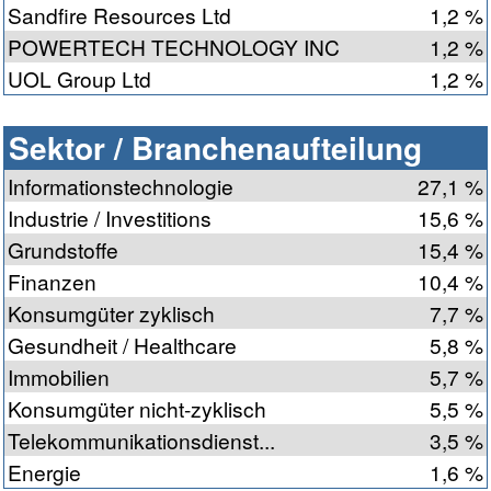
Sandfire Resources Ltd
1,2 %
POWERTECH TECHNOLOGY INC
1,2 %
UOL Group Ltd
1,2 %
Sektor / Branchenaufteilung
Informationstechnologie
27,1 %
Industrie / Investitions
15,6 %
Grundstoffe
15,4 %
Finanzen
10,4 %
Konsumgüter zyklisch
7,7 %
Gesundheit / Healthcare
5,8 %
Immobilien
5,7 %
Konsumgüter nicht-zyklisch
5,5 %
Telekommunikationsdienst...
3,5 %
Energie
1,6 %