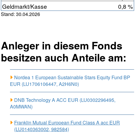
Geldmarkt/Kasse
0,8 %
Stand: 30.04.2026
Anleger in diesem Fonds
besitzen auch Anteile am:
Nordea 1 European Sustainable Stars Equity Fund BP
EUR (LU1706106447, A2H6N0)
DNB Technology A ACC EUR (LU0302296495,
A0MWAN)
Franklin Mutual European Fund Class A acc EUR
(LU0140363002, 982584)