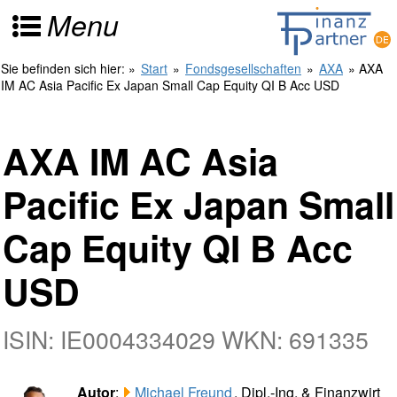
Menu
Sie befinden sich hier:
»
Start
»
Fondsgesellschaften
»
AXA
» AXA
IM AC Asia Pacific Ex Japan Small Cap Equity QI B Acc USD
AXA IM AC Asia
Pacific Ex Japan Small
Cap Equity QI B Acc
USD
ISIN: IE0004334029 WKN: 691335
Autor
:
Michael Freund
, Dipl.-Ing. & Finanzwirt