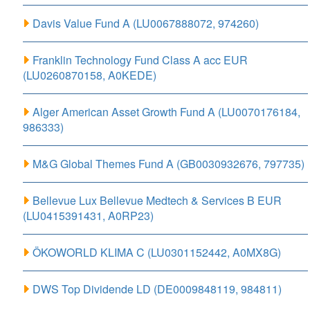
Davis Value Fund A (LU0067888072, 974260)
Franklin Technology Fund Class A acc EUR
(LU0260870158, A0KEDE)
Alger American Asset Growth Fund A (LU0070176184,
986333)
M&G Global Themes Fund A (GB0030932676, 797735)
Bellevue Lux Bellevue Medtech & Services B EUR
(LU0415391431, A0RP23)
ÖKOWORLD KLIMA C (LU0301152442, A0MX8G)
DWS Top Dividende LD (DE0009848119, 984811)