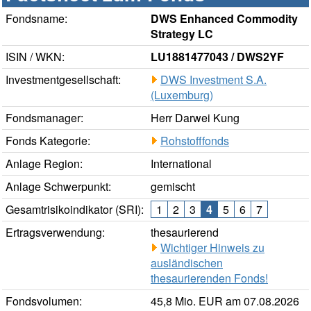
Fondsname:
DWS Enhanced Commodity
Strategy LC
ISIN / WKN:
LU1881477043 / DWS2YF
Investmentgesellschaft:
DWS Investment S.A.
(Luxemburg)
Fondsmanager:
Herr Darwei Kung
Fonds Kategorie:
Rohstofffonds
Anlage Region:
International
Anlage Schwerpunkt:
gemischt
Gesamtrisikoindikator (SRI):
1
2
3
4
5
6
7
Ertragsverwendung:
thesaurierend
Wichtiger Hinweis zu
ausländischen
thesaurierenden Fonds!
Fondsvolumen:
45,8 Mio. EUR am 07.08.2026