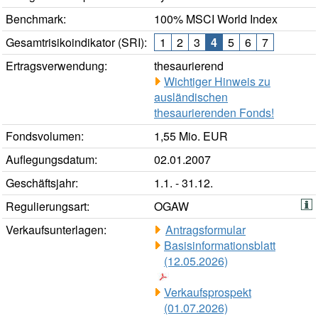
Benchmark:
100% MSCI World Index
Gesamtrisikoindikator (SRI):
1
2
3
4
5
6
7
Ertragsverwendung:
thesaurierend
Wichtiger Hinweis zu
ausländischen
thesaurierenden Fonds!
Fondsvolumen:
1,55 Mio. EUR
Auflegungsdatum:
02.01.2007
Geschäftsjahr:
1.1. - 31.12.
Regulierungsart:
OGAW
Verkaufsunterlagen:
Antragsformular
Basisinformationsblatt
(12.05.2026)
Verkaufsprospekt
(01.07.2026)