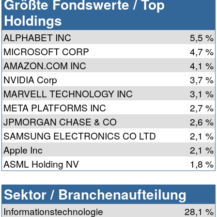
Größte Fondswerte / Top
Holdings
ALPHABET INC
5,5 %
MICROSOFT CORP
4,7 %
AMAZON.COM INC
4,1 %
NVIDIA Corp
3,7 %
MARVELL TECHNOLOGY INC
3,1 %
META PLATFORMS INC
2,7 %
JPMORGAN CHASE & CO
2,6 %
SAMSUNG ELECTRONICS CO LTD
2,1 %
Apple Inc
2,1 %
ASML Holding NV
1,8 %
Sektor / Branchenaufteilung
Informationstechnologie
28,1 %