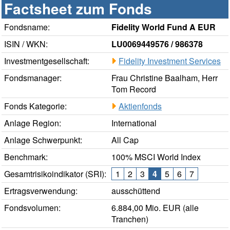
Factsheet zum Fonds
Fondsname:
Fidelity World Fund A EUR
ISIN / WKN:
LU0069449576 / 986378
Investmentgesellschaft:
Fidelity Investment Services
Fondsmanager:
Frau Christine Baalham, Herr
Tom Record
Fonds Kategorie:
Aktienfonds
Anlage Region:
International
Anlage Schwerpunkt:
All Cap
Benchmark:
100% MSCI World Index
Gesamtrisikoindikator (SRI):
1
2
3
4
5
6
7
Ertragsverwendung:
ausschüttend
Fondsvolumen:
6.884,00 Mio. EUR (alle
Tranchen)