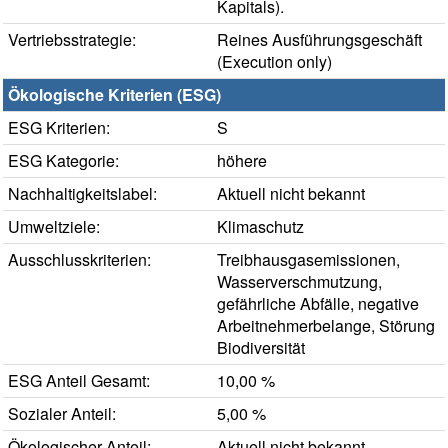
Kapitals).
Vertriebsstrategie:
Reines Ausführungsgeschäft
(Execution only)
Ökologische Kriterien (ESG)
ESG Kriterien:
S
ESG Kategorie:
höhere
Nachhaltigkeitslabel:
Aktuell nicht bekannt
Umweltziele:
Klimaschutz
Ausschlusskriterien:
Treibhausgasemissionen,
Wasserverschmutzung,
gefährliche Abfälle, negative
Arbeitnehmerbelange, Störung
Biodiversität
ESG Anteil Gesamt:
10,00 %
Sozialer Anteil:
5,00 %
Ökologischer Anteil:
Aktuell nicht bekannt