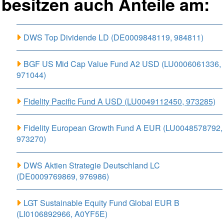
besitzen auch Anteile am:
DWS Top Dividende LD (DE0009848119, 984811)
BGF US Mid Cap Value Fund A2 USD (LU0006061336,
971044)
Fidelity Pacific Fund A USD (LU0049112450, 973285)
Fidelity European Growth Fund A EUR (LU0048578792,
973270)
DWS Aktien Strategie Deutschland LC
(DE0009769869, 976986)
LGT Sustainable Equity Fund Global EUR B
(LI0106892966, A0YF5E)