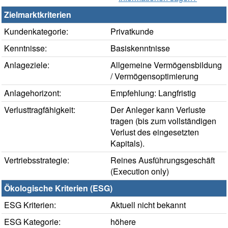
Zielmarktkriterien
Kundenkategorie:
Privatkunde
Kenntnisse:
Basiskenntnisse
Anlageziele:
Allgemeine Vermögensbildung
/ Vermögensoptimierung
Anlagehorizont:
Empfehlung: Langfristig
Verlusttragfähigkeit:
Der Anleger kann Verluste
tragen (bis zum vollständigen
Verlust des eingesetzten
Kapitals).
Vertriebsstrategie:
Reines Ausführungsgeschäft
(Execution only)
Ökologische Kriterien (ESG)
ESG Kriterien:
Aktuell nicht bekannt
ESG Kategorie:
höhere