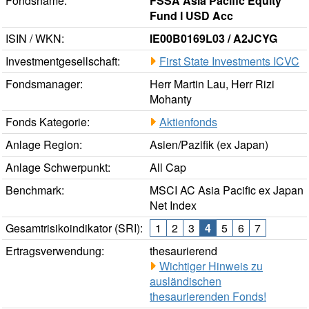
Fondsname:
FSSA Asia Pacific Equity
Fund I USD Acc
ISIN / WKN:
IE00B0169L03 / A2JCYG
Investmentgesellschaft:
First State Investments ICVC
Fondsmanager:
Herr Martin Lau, Herr Rizi
Mohanty
Fonds Kategorie:
Aktienfonds
Anlage Region:
Asien/Pazifik (ex Japan)
Anlage Schwerpunkt:
All Cap
Benchmark:
MSCI AC Asia Pacific ex Japan
Net Index
Gesamtrisikoindikator (SRI):
1
2
3
4
5
6
7
Ertragsverwendung:
thesaurierend
Wichtiger Hinweis zu
ausländischen
thesaurierenden Fonds!