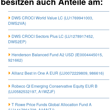
besitzen auch Anteile am:
DWS CROCI World Value LC (LU1769941003,
DWS2VA)
DWS CROCI Sectors Plus LC (LU1278917452,
DWS2EP)
Henderson Balanced Fund A2 USD (IE0004445015,
921662)
Allianz Best in One A EUR (LU0072229809, 986616)
Robeco QI Emerging Conservative Equity EUR B
(LU0582532197, A1WZJF)
T Rowe Price Funds Global Allocation Fund A
(LU1417861728, A2ANZJ)