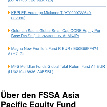
KEPLER Vorsorge Mixfonds T (AT0000722640,
632986)
Goldman Sachs Global Small Cap CORE Equity Por
Base Dis Sn (LU0245330005, A0MKJP)
Magna New Frontiers Fund R EUR (IE00B68FF474,
A1H7JG)
MFS Meridian Funds Global Total Return Fund A1 EUR
(LU0219418836, A0ESBL)
Über den FSSA Asia
Pacific Equity Fund