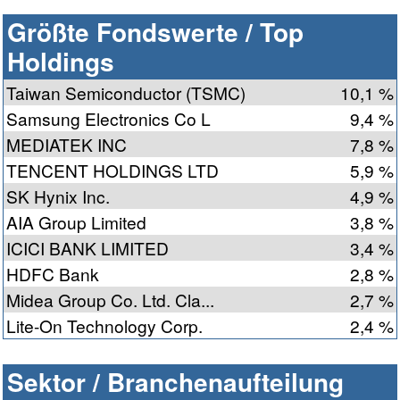
Größte Fondswerte / Top
Holdings
Taiwan Semiconductor (TSMC)
10,1 %
Samsung Electronics Co L
9,4 %
MEDIATEK INC
7,8 %
TENCENT HOLDINGS LTD
5,9 %
SK Hynix Inc.
4,9 %
AIA Group Limited
3,8 %
ICICI BANK LIMITED
3,4 %
HDFC Bank
2,8 %
Midea Group Co. Ltd. Cla...
2,7 %
Lite-On Technology Corp.
2,4 %
Sektor / Branchenaufteilung