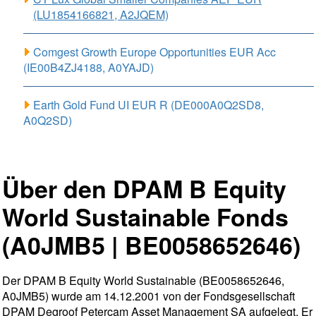
(LU1854166821, A2JQEM)
Comgest Growth Europe Opportunities EUR Acc
(IE00B4ZJ4188, A0YAJD)
Earth Gold Fund UI EUR R (DE000A0Q2SD8,
A0Q2SD)
Über den DPAM B Equity
World Sustainable Fonds
(A0JMB5 | BE0058652646)
Der DPAM B Equity World Sustainable (BE0058652646,
A0JMB5) wurde am 14.12.2001 von der Fondsgesellschaft
DPAM Degroof Petercam Asset Management SA aufgelegt. Er