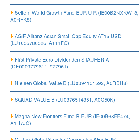
Seilern World Growth Fund EUR U R (IE00B2NXKW18,
A0RFK8)
AGIF Allianz Asian Small Cap Equity AT15 USD
(LU1055786526, A111FG)
First Private Euro Dividenden STAUFER A
(DE0009779611, 977961)
Nielsen Global Value B (LU0394131592, A0RBH8)
SQUAD VALUE B (LU0376514351, A0Q50K)
Magna New Frontiers Fund R EUR (IE00B68FF474,
A1H7JG)
CT Lux Global Smaller Companies AEP EUR