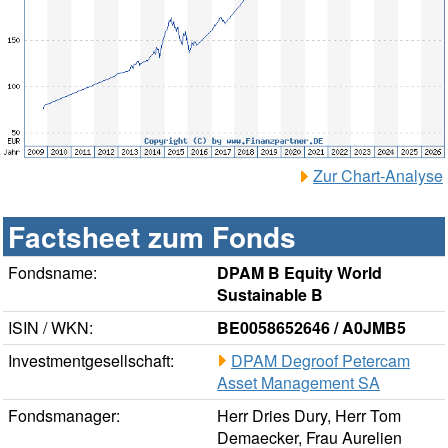
Zur Chart-Analyse
Factsheet zum Fonds
Fondsname:
DPAM B Equity World
Sustainable B
ISIN / WKN:
BE0058652646 / A0JMB5
Investmentgesellschaft:
DPAM Degroof Petercam
Asset Management SA
Fondsmanager:
Herr Dries Dury, Herr Tom
Demaecker, Frau Aurelien