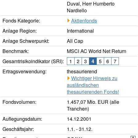
Duval, Herr Humberto
Nardiello
Fonds Kategorie:
Aktienfonds
Anlage Region:
International
Anlage Schwerpunkt:
All Cap
Benchmark:
MSCI AC World Net Return
Gesamtrisikoindikator (SRI):
1
2
3
4
5
6
7
Ertragsverwendung:
thesaurierend
Wichtiger Hinweis zu
ausländischen
thesaurierenden Fonds!
Fondsvolumen:
1.457,07 Mio. EUR (alle
Tranchen)
Auflegungsdatum:
14.12.2001
Geschäftsjahr:
1.1. - 31.12.