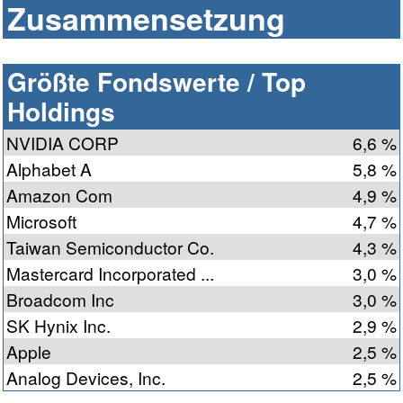
Zusammensetzung
Größte Fondswerte / Top
Holdings
NVIDIA CORP
6,6 %
Alphabet A
5,8 %
Amazon Com
4,9 %
Microsoft
4,7 %
Taiwan Semiconductor Co.
4,3 %
Mastercard Incorporated ...
3,0 %
Broadcom Inc
3,0 %
SK Hynix Inc.
2,9 %
Apple
2,5 %
Analog Devices, Inc.
2,5 %