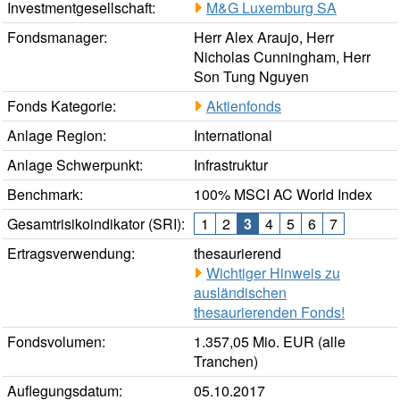
Investmentgesellschaft:
M&G Luxemburg SA
Fondsmanager:
Herr Alex Araujo, Herr
Nicholas Cunningham, Herr
Son Tung Nguyen
Fonds Kategorie:
Aktienfonds
Anlage Region:
International
Anlage Schwerpunkt:
Infrastruktur
Benchmark:
100% MSCI AC World Index
Gesamtrisikoindikator (SRI):
1
2
3
4
5
6
7
Ertragsverwendung:
thesaurierend
Wichtiger Hinweis zu
ausländischen
thesaurierenden Fonds!
Fondsvolumen:
1.357,05 Mio. EUR (alle
Tranchen)
Auflegungsdatum:
05.10.2017