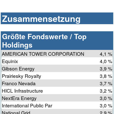
Zusammensetzung
Größte Fondswerte / Top
Holdings
AMERICAN TOWER CORPORATION
4,1 %
Equinix
4,0 %
Gibson Energy
3,9 %
Prairiesky Royalty
3,8 %
Franco Nevada
3,7 %
HICL Infrastructure
3,2 %
NextEra Energy
3,0 %
International Public Par
3,0 %
National Grid
2,9 %