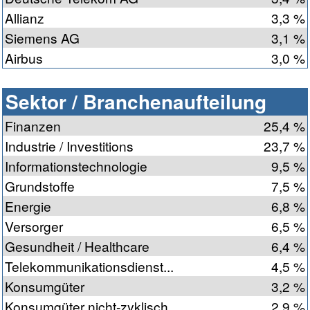
Allianz
3,3 %
Siemens AG
3,1 %
Airbus
3,0 %
Sektor / Branchenaufteilung
Finanzen
25,4 %
Industrie / Investitions
23,7 %
Informationstechnologie
9,5 %
Grundstoffe
7,5 %
Energie
6,8 %
Versorger
6,5 %
Gesundheit / Healthcare
6,4 %
Telekommunikationsdienst...
4,5 %
Konsumgüter
3,2 %
Konsumgüter nicht-zyklisch
2,9 %