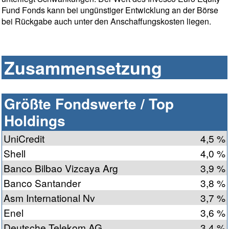
Fund Fonds kann bei ungünstiger Entwicklung an der Börse
bei Rückgabe auch unter den Anschaffungskosten liegen.
Zusammensetzung
Größte Fondswerte / Top
Holdings
UniCredit
4,5 %
Shell
4,0 %
Banco Bilbao Vizcaya Arg
3,9 %
Banco Santander
3,8 %
Asm International Nv
3,7 %
Enel
3,6 %
Deutsche Telekom AG
3,4 %