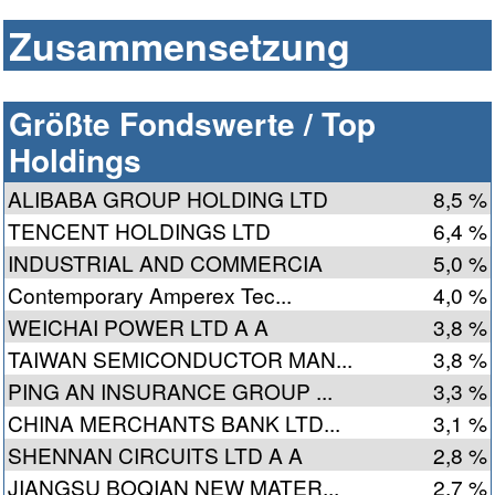
Zusammensetzung
Größte Fondswerte / Top
Holdings
ALIBABA GROUP HOLDING LTD
8,5 %
TENCENT HOLDINGS LTD
6,4 %
INDUSTRIAL AND COMMERCIA
5,0 %
Contemporary Amperex Tec...
4,0 %
WEICHAI POWER LTD A A
3,8 %
TAIWAN SEMICONDUCTOR MAN...
3,8 %
PING AN INSURANCE GROUP ...
3,3 %
CHINA MERCHANTS BANK LTD...
3,1 %
SHENNAN CIRCUITS LTD A A
2,8 %
JIANGSU BOQIAN NEW MATER...
2,7 %