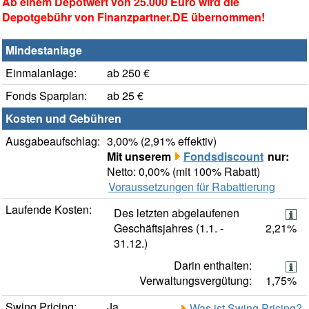
Ab einem Depotwert von 25.000 Euro wird die
Depotgebühr von Finanzpartner.DE übernommen!
Mindestanlage
Einmalanlage:
ab 250 €
Fonds Sparplan:
ab 25 €
Kosten und Gebühren
Ausgabeaufschlag:
3,00% (2,91% effektiv)
Mit unserem
Fondsdiscount
nur:
Netto: 0,00% (mit 100% Rabatt)
Voraussetzungen für Rabattierung
Laufende Kosten:
Des letzten abgelaufenen
Geschäftsjahres (1.1. -
2,21%
31.12.)
Darin enthalten:
Verwaltungsvergütung:
1,75%
Swing Pricing:
Ja
Was ist Swing Pricing?