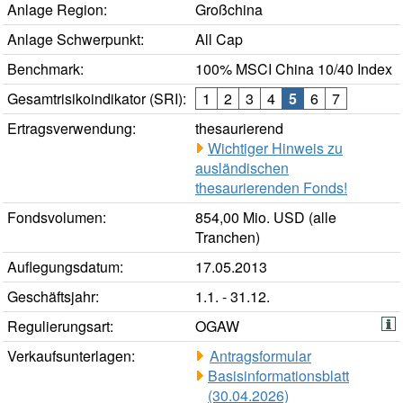
Anlage Region:
Großchina
Anlage Schwerpunkt:
All Cap
Benchmark:
100% MSCI China 10/40 Index
Gesamtrisikoindikator (SRI):
1
2
3
4
5
6
7
Ertragsverwendung:
thesaurierend
Wichtiger Hinweis zu
ausländischen
thesaurierenden Fonds!
Fondsvolumen:
854,00 Mio. USD (alle
Tranchen)
Auflegungsdatum:
17.05.2013
Geschäftsjahr:
1.1. - 31.12.
Regulierungsart:
OGAW
Verkaufsunterlagen:
Antragsformular
Basisinformationsblatt
(30.04.2026)