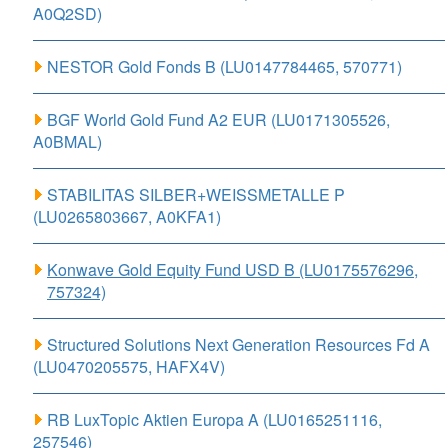
A0Q2SD)
NESTOR Gold Fonds B (LU0147784465, 570771)
BGF World Gold Fund A2 EUR (LU0171305526,
A0BMAL)
STABILITAS SILBER+WEISSMETALLE P
(LU0265803667, A0KFA1)
Konwave Gold Equity Fund USD B (LU0175576296,
757324)
Structured Solutions Next Generation Resources Fd A
(LU0470205575, HAFX4V)
RB LuxTopic Aktien Europa A (LU0165251116,
257546)