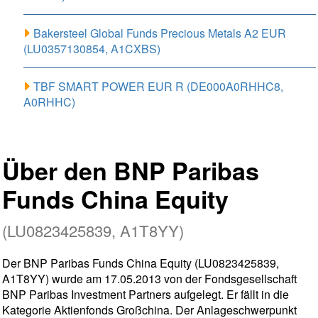
Bakersteel Global Funds Precious Metals A2 EUR
(LU0357130854, A1CXBS)
TBF SMART POWER EUR R (DE000A0RHHC8,
A0RHHC)
Über den BNP Paribas
Funds China Equity
(LU0823425839, A1T8YY)
Der BNP Paribas Funds China Equity (LU0823425839,
A1T8YY) wurde am 17.05.2013 von der Fondsgesellschaft
BNP Paribas Investment Partners aufgelegt. Er fällt in die
Kategorie Aktienfonds Großchina. Der Anlageschwerpunkt