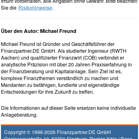
Irrtum vorbehalten, alle Angaben ohne Gewähr. Bitte beachten
Sie die
Risikohinweise
.
Über den Autor: Michael Freund
Michael Freund ist Gründer und Geschäftsführer der
Finanzpartner.DE GmbH. Als studierter Ingenieur (RWTH
Aachen) und qualifizierter Finanzwirt (COB) verbindet er
analytische Präzision mit über 20 Jahren Praxiserfahrung in
der Finanzberatung und Kapitalanlage. Sein Ziel ist es,
komplexe Finanzthemen verständlich zu machen und
Mandanten zu befähigen, fundierte und eigenständige
Entscheidungen für ihre Zukunft zu treffen.
Die Informationen auf dieser Seite ersetzen keine individuelle
Anlageberatung.
Copyright © 1996-2026
Finanzpartner.DE GmbH
Gneisenaustraße 10
,
53721
Siegburg
, Region
Köln / Bonn
,