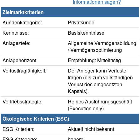
Informationen sagen?
Zielmarktkriterien
Kundenkategorie:
Privatkunde
Kenntnisse:
Basiskenntnisse
Anlageziele:
Allgemeine Vermögensbildung
/ Vermögensoptimierung
Anlagehorizont:
Empfehlung: Mittelfristig
Verlusttragfähigkeit:
Der Anleger kann Verluste
tragen (bis zum vollständigen
Verlust des eingesetzten
Kapitals).
Vertriebsstrategie:
Reines Ausführungsgeschäft
(Execution only)
Ökologische Kriterien (ESG)
ESG Kriterien:
Aktuell nicht bekannt
ESG Kategorie:
höhere