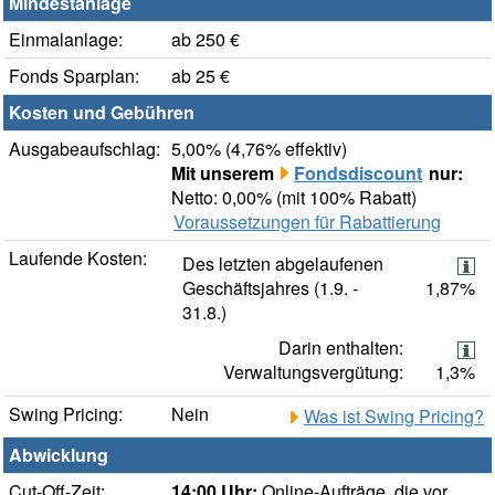
Mindestanlage
Einmalanlage:
ab 250 €
Fonds Sparplan:
ab 25 €
Kosten und Gebühren
Ausgabeaufschlag:
5,00% (4,76% effektiv)
Mit unserem
Fondsdiscount
nur:
Netto: 0,00% (mit 100% Rabatt)
Voraussetzungen für Rabattierung
Laufende Kosten:
Des letzten abgelaufenen
Geschäftsjahres (1.9. -
1,87%
31.8.)
Darin enthalten:
Verwaltungsvergütung:
1,3%
Swing Pricing:
Nein
Was ist Swing Pricing?
Abwicklung
Cut-Off-Zeit:
14:00 Uhr:
Online-Aufträge, die vor