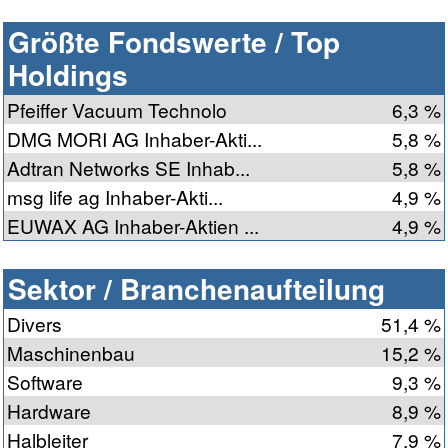
Größte Fondswerte / Top
Holdings
Pfeiffer Vacuum Technolo
6,3 %
DMG MORI AG Inhaber-Akti...
5,8 %
Adtran Networks SE Inhab...
5,8 %
msg life ag Inhaber-Akti...
4,9 %
EUWAX AG Inhaber-Aktien ...
4,9 %
Sektor / Branchenaufteilung
Divers
51,4 %
Maschinenbau
15,2 %
Software
9,3 %
Hardware
8,9 %
Halbleiter
7,9 %