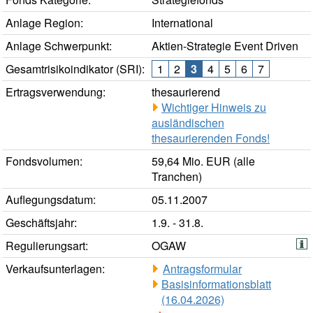
Anlage Region:
International
Anlage Schwerpunkt:
Aktien-Strategie Event Driven
Gesamtrisikoindikator (SRI):
1
2
3
4
5
6
7
Ertragsverwendung:
thesaurierend
Wichtiger Hinweis zu
ausländischen
thesaurierenden Fonds!
Fondsvolumen:
59,64 Mio. EUR (alle
Tranchen)
Auflegungsdatum:
05.11.2007
Geschäftsjahr:
1.9. - 31.8.
Regulierungsart:
OGAW
Verkaufsunterlagen:
Antragsformular
Basisinformationsblatt
(16.04.2026)