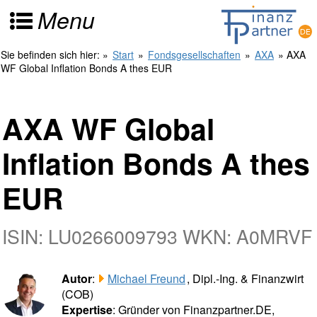
Menu
Sie befinden sich hier:
»
Start
»
Fondsgesellschaften
»
AXA
» AXA
WF Global Inflation Bonds A thes EUR
AXA WF Global
Inflation Bonds A thes
EUR
ISIN: LU0266009793 WKN: A0MRVF
Autor
:
Michael Freund
, Dipl.-Ing. & Finanzwirt
(COB)
Expertise
: Gründer von Finanzpartner.DE,