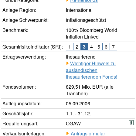
Anlage Region:
International
Anlage Schwerpunkt:
inflationsgeschützt
Benchmark:
100% Bloomberg World
Inflation Linked
Gesamtrisikoindikator (SRI):
1
2
3
4
5
6
7
Ertragsverwendung:
thesaurierend
Wichtiger Hinweis zu
ausländischen
thesaurierenden Fonds!
Fondsvolumen:
829,51 Mio. EUR (alle
Tranchen)
Auflegungsdatum:
05.09.2006
Geschäftsjahr:
1.1. - 31.12.
Regulierungsart:
OGAW
Verkaufsunterlagen:
Antragsformular