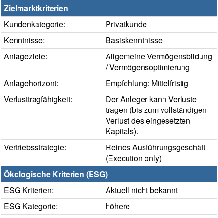
Zielmarktkriterien
Kundenkategorie:
Privatkunde
Kenntnisse:
Basiskenntnisse
Anlageziele:
Allgemeine Vermögensbildung
/ Vermögensoptimierung
Anlagehorizont:
Empfehlung: Mittelfristig
Verlusttragfähigkeit:
Der Anleger kann Verluste
tragen (bis zum vollständigen
Verlust des eingesetzten
Kapitals).
Vertriebsstrategie:
Reines Ausführungsgeschäft
(Execution only)
Ökologische Kriterien (ESG)
ESG Kriterien:
Aktuell nicht bekannt
ESG Kategorie:
höhere