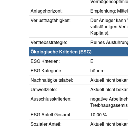
Vermögensoptimie
Anlagehorizont:
Empfehlung: Mittelf
Verlusttragfähigkeit:
Der Anleger kann V
vollständigen Verl
Kapitals).
Vertriebsstrategie:
Reines Ausführung
Ökologische Kriterien (ESG)
ESG Kriterien:
E
ESG Kategorie:
höhere
Nachhaltigkeitslabel:
Aktuell nicht beka
Umweltziele:
Aktuell nicht beka
Ausschlusskriterien:
negative Arbeitne
Treibhausgasemis
ESG Anteil Gesamt:
10,00 %
Sozialer Anteil:
Aktuell nicht beka