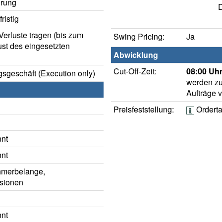
rung
D
ristig
erluste tragen (bis zum
Swing Pricing:
Ja
ust des eingesetzten
Abwicklung
Cut-Off-Zeit:
08:00 Uhr
sgeschäft (Execution only)
werden zu
Aufträge 
Preisfeststellung:
Ordert
nnt
nnt
hmerbelange,
sionen
nnt