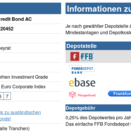
Informationen z
redit Bond AC
Je nach gewählter Depotstelle 
120452
Mindestanlagen und Depotkost
Depotstelle
eyrat
ihen Investment Grade
 Euro Corporate Index
Frankfur
6
7
Depotgebühr
is zu ausländischen
0,25% des Depotwertes pro Jahr
onds!
Das einfache FFB Fondsdepot w
alle Tranchen)