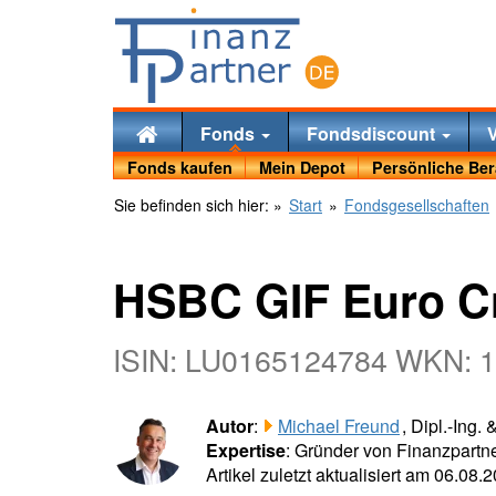
Fonds
Fondsdiscount
Fonds kaufen
Mein Depot
Persönliche Be
Sie befinden sich hier:
»
Start
»
Fondsgesellschaften
HSBC GIF Euro C
ISIN: LU0165124784 WKN: 
Autor
:
Michael Freund
, Dipl.-Ing.
Expertise
: Gründer von Finanzpartne
Artikel zuletzt aktualisiert am 06.08.