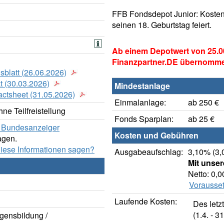
FFB Fondsdepot Junior: Kosten
seinen 18. Geburtstag feiert.
Ab einem Depotwert von 25.0
Finanzpartner.DE übernomm
sblatt (26.06.2026)
t (30.03.2026)
Mindestanlage
actsheet (31.05.2026)
Einmalanlage:
ab 250 €
ne Teilfreistellung
Fonds Sparplan:
ab 25 €
er Bundesanzeiger
Kosten und Gebühren
agen.
diese Informationen sagen?
Ausgabeaufschlag:
3,10% (3,
Mit unse
Netto: 0,
Vorausset
Laufende Kosten:
Des letz
(1.4. - 31
gensbildung /