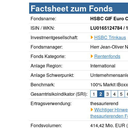
Factsheet zum Fonds
Fondsname:
HSBC GIF Euro C
ISIN / WKN:
LU0165124784 / 
Investmentgesellschaft:
HSBC Trinkaus
Fondsmanager:
Herr Jean-Oliver N
Fonds Kategorie:
Rentenfonds
Anlage Region:
International
Anlage Schwerpunkt:
Unternehmensanle
Benchmark:
100% Markit iBoxx
Gesamtrisikoindikator (SRI):
1
2
3
4
5
Ertragsverwendung:
thesaurierend
Wichtiger Hinwe
thesaurierenden F
Fondsvolumen:
414,42 Mio. EUR (