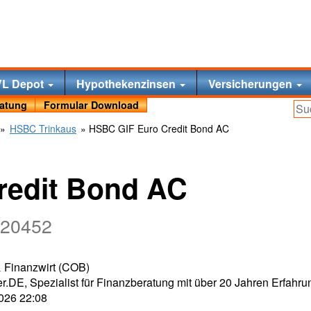
VL Depot
Hypothekenzinsen
Versicherungen
ratung
Formular Download
»
HSBC Trinkaus
» HSBC GIF Euro Credit Bond AC
redit Bond AC
120452
 & Finanzwirt (COB)
r.DE, Spezialist für Finanzberatung mit über 20 Jahren Erfahru
2026 22:08