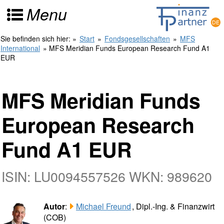
Menu
Sie befinden sich hier:
»
Start
»
Fondsgesellschaften
»
MFS
International
» MFS Meridian Funds European Research Fund A1
EUR
MFS Meridian Funds
European Research
Fund A1 EUR
ISIN: LU0094557526 WKN: 989620
Autor
:
Michael Freund
, Dipl.-Ing. & Finanzwirt
(COB)