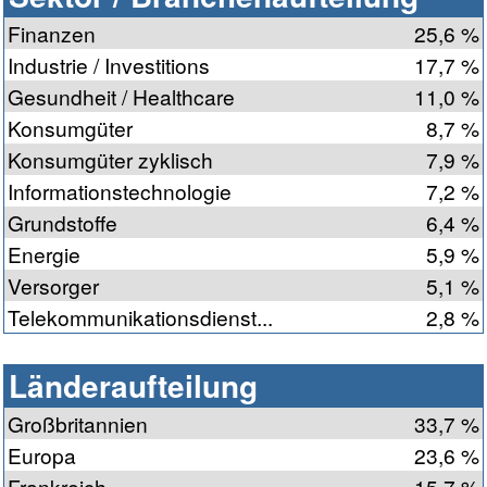
Finanzen
25,6 %
Industrie / Investitions
17,7 %
Gesundheit / Healthcare
11,0 %
Konsumgüter
8,7 %
Konsumgüter zyklisch
7,9 %
Informationstechnologie
7,2 %
Grundstoffe
6,4 %
Energie
5,9 %
Versorger
5,1 %
Telekommunikationsdienst...
2,8 %
Länderaufteilung
Großbritannien
33,7 %
Europa
23,6 %
Frankreich
15,7 %