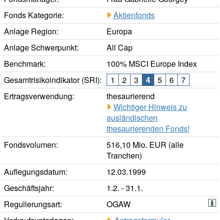
Fonds Kategorie:
Aktienfonds
Anlage Region:
Europa
Anlage Schwerpunkt:
All Cap
Benchmark:
100% MSCI Europe Index
Gesamtrisikoindikator (SRI):
1
2
3
4
5
6
7
Ertragsverwendung:
thesaurierend
Wichtiger Hinweis zu
ausländischen
thesaurierenden Fonds!
Fondsvolumen:
516,10 Mio. EUR (alle
Tranchen)
Auflegungsdatum:
12.03.1999
Geschäftsjahr:
1.2. - 31.1.
Regulierungsart:
OGAW