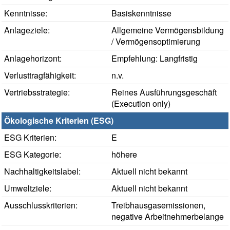
Kenntnisse:
Basiskenntnisse
Anlageziele:
Allgemeine Vermögensbildung
/ Vermögensoptimierung
Anlagehorizont:
Empfehlung: Langfristig
Verlusttragfähigkeit:
n.v.
Vertriebsstrategie:
Reines Ausführungsgeschäft
(Execution only)
Ökologische Kriterien (ESG)
ESG Kriterien:
E
ESG Kategorie:
höhere
Nachhaltigkeitslabel:
Aktuell nicht bekannt
Umweltziele:
Aktuell nicht bekannt
Ausschlusskriterien:
Treibhausgasemissionen,
negative Arbeitnehmerbelange