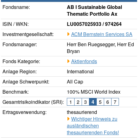
Fondsname:
AB I Sustainable Global
Thematic Portfolio Ax
ISIN / WKN:
LU0057025933 / 974264
Investmentgesellschaft:
ACM Bernstein Services SA
Fondsmanager:
Herr Ben Ruegsegger, Herr Ed
Bryan
Fonds Kategorie:
Aktienfonds
Anlage Region:
International
Anlage Schwerpunkt:
All Cap
Benchmark:
100% MSCI World Index
Gesamtrisikoindikator (SRI):
1
2
3
4
5
6
7
Ertragsverwendung:
thesaurierend
Wichtiger Hinweis zu
ausländischen
thesaurierenden Fonds!