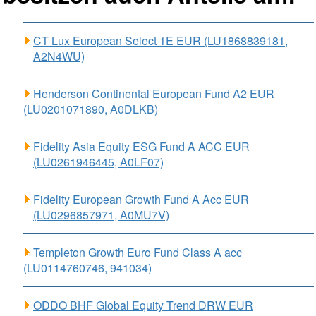
CT Lux European Select 1E EUR (LU1868839181,
A2N4WU)
Henderson Continental European Fund A2 EUR
(LU0201071890, A0DLKB)
Fidelity Asia Equity ESG Fund A ACC EUR
(LU0261946445, A0LF07)
Fidelity European Growth Fund A Acc EUR
(LU0296857971, A0MU7V)
Templeton Growth Euro Fund Class A acc
(LU0114760746, 941034)
ODDO BHF Global Equity Trend DRW EUR