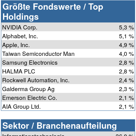
Größte Fondswerte / Top
Holdings
NVIDIA Corp.
5,3 %
Alphabet, Inc.
5,1 %
Apple, Inc.
4,9 %
Taiwan Semiconductor Man
4,0 %
Samsung Electronics
2,8 %
HALMA PLC
2,8 %
Rockwell Automation, Inc.
2,4 %
Galderma Group Ag
2,3 %
Emerson Electric Co.
2,1 %
AIA Group Ltd.
2,1 %
Sektor / Branchenaufteilung
Informationstechnologie
36,0 %