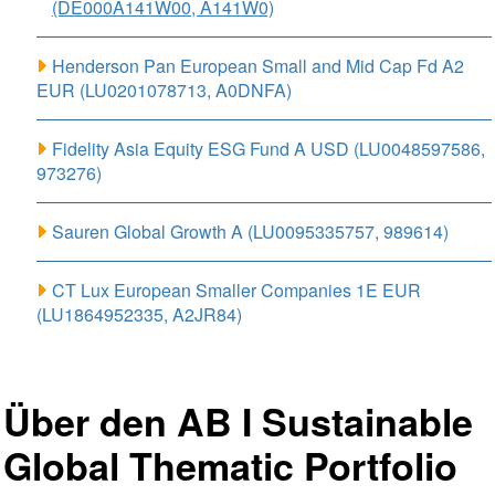
(DE000A141W00, A141W0)
Henderson Pan European Small and Mid Cap Fd A2
EUR (LU0201078713, A0DNFA)
Fidelity Asia Equity ESG Fund A USD (LU0048597586,
973276)
Sauren Global Growth A (LU0095335757, 989614)
CT Lux European Smaller Companies 1E EUR
(LU1864952335, A2JR84)
Über den AB I Sustainable
Global Thematic Portfolio