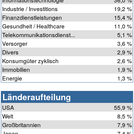
Industrie / Investitions
19,2 %
Finanzdienstleistungen
15,4 %
Gesundheit / Healthcare
11,0 %
Telekommunikationsdienst...
5,1 %
Versorger
3,6 %
Divers
2,9 %
Konsumgüter zyklisch
2,6 %
Immobilien
1,9 %
Energie
1,3 %
Länderaufteilung
USA
55,9 %
Welt
8,5 %
Großbritannien
7,9 %
Japan
7,4 %