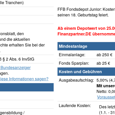
lle Tranchen)
FFB Fondsdepot Junior: Kosten
seinen 18. Geburtstag feiert.
Ab einem Depotwert von 25.0
onsblatt, den
Finanzpartner.DE übernomm
nd die aktuellen
hte erhalten Sie bei der
Mindestanlage
.
Einmalanlage:
ab 250 €
 § 2 Abs. 6 InvStG
Fonds Sparplan:
ab 25 €
er Bundesanzeiger
Kosten und Gebühren
agen.
diese Informationen sagen?
Ausgabeaufschlag:
5,00% (4,
Mit unse
Netto: 0,
Vorausset
Laufende Kosten:
Des letz
(1.1. - 31
gensbildung /