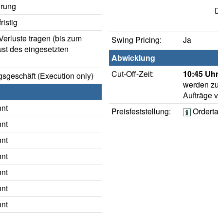
rung
istig
erluste tragen (bis zum
Swing Pricing:
Ja
ust des eingesetzten
Abwicklung
Cut-Off-Zeit:
10:45 Uhr
sgeschäft (Execution only)
werden zu
Aufträge 
nnt
Preisfeststellung:
Ordert
nnt
nnt
nnt
nnt
nnt
nnt