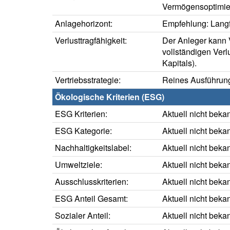
Vermögensoptimie
Anlagehorizont:
Empfehlung: Langfr
Verlusttragfähigkeit:
Der Anleger kann V
vollständigen Verl
Kapitals).
Vertriebsstrategie:
Reines Ausführung
Ökologische Kriterien (ESG)
ESG Kriterien:
Aktuell nicht beka
ESG Kategorie:
Aktuell nicht beka
Nachhaltigkeitslabel:
Aktuell nicht beka
Umweltziele:
Aktuell nicht beka
Ausschlusskriterien:
Aktuell nicht beka
ESG Anteil Gesamt:
Aktuell nicht beka
Sozialer Anteil:
Aktuell nicht beka