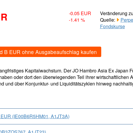
UR
-0.05 EUR
Veränderung z
-1.41 %
Quelle:
Perpe
Fondskurse
nd B EUR ohne Ausgabeaufschlag kaufen
 langfristiges Kapitalwachstum. Der JO Hambro Asia Ex Japan
 haben oder dort den überwiegenden Teil ihrer wirtschaftlichen A
ind und über Konjunktur- und Liquiditätszyklen hinweg nachhal
B EUR (IE00B6R5HM01, A1JT3A)
00B3ZQS767, A1JT23)