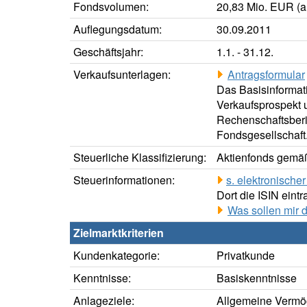
Fondsvolumen:
20,83 Mio. EUR (a
Auflegungsdatum:
30.09.2011
Geschäftsjahr:
1.1. - 31.12.
Verkaufsunterlagen:
Antragsformular
Das Basisinformati
Verkaufsprospekt u
Rechenschaftsberic
Fondsgesellschaft
Steuerliche Klassifizierung:
Aktienfonds gemäß
Steuerinformationen:
s. elektronisch
Dort die ISIN eintr
Was sollen mir 
Zielmarktkriterien
Kundenkategorie:
Privatkunde
Kenntnisse:
Basiskenntnisse
Anlageziele:
Allgemeine Vermö