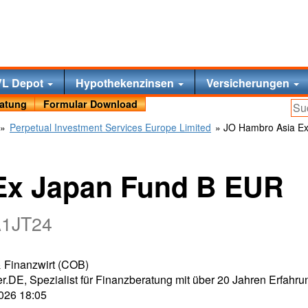
VL Depot
Hypothekenzinsen
Versicherungen
ratung
Formular Download
»
Perpetual Investment Services Europe Limited
» JO Hambro Asia E
Ex Japan Fund B EUR
A1JT24
 & Finanzwirt (COB)
r.DE, Spezialist für Finanzberatung mit über 20 Jahren Erfahru
2026 18:05