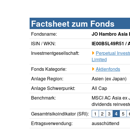
Factsheet zum Fonds
Fondsname:
JO Hambro Asia 
ISIN / WKN:
IE00B5L49R51 / 
Investmentgesellschaft:
Perpetual Inves
Limited
Fonds Kategorie:
Aktienfonds
Anlage Region:
Asien (ex Japan)
Anlage Schwerpunkt:
All Cap
Benchmark:
MSCI AC Asia ex J
dividends reinves
Gesamtrisikoindikator (SRI):
1
2
3
4
5
Ertragsverwendung:
ausschüttend