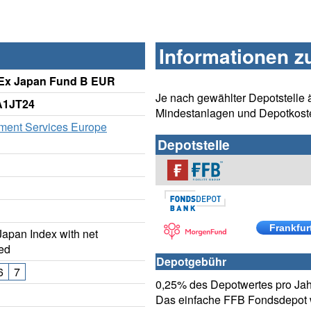
Informationen z
Ex Japan Fund B EUR
Je nach gewählter Depotstelle 
A1JT24
Mindestanlagen und Depotkost
tment Services Europe
Depotstelle
Frankfur
apan Index with net
ted
Depotgebühr
6
7
0,25% des Depotwertes pro Jahr
Das einfache FFB Fondsdepot w