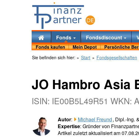
Fonds
Fondsdiscount
Fonds kaufen
Mein Depot
Persönliche Be
Sie befinden sich hier:
»
Start
»
Fondsgesellschaften
JO Hambro Asia 
ISIN: IE00B5L49R51 WKN: 
Autor
:
Michael Freund
, Dipl.-Ing.
Expertise
: Gründer von Finanzpartne
Artikel zuletzt aktualisiert am 07.08.