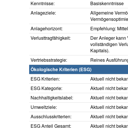
Kenntnisse:
Basiskenntnisse
Anlageziele:
Allgemeine Vermö
Vermögensoptimie
Anlagehorizont:
Empfehlung: Mittelf
Verlusttragfähigkeit:
Der Anleger kann V
vollständigen Verl
Kapitals).
Vertriebsstrategie:
Reines Ausführung
Ökologische Kriterien (ESG)
ESG Kriterien:
Aktuell nicht beka
ESG Kategorie:
Aktuell nicht beka
Nachhaltigkeitslabel:
Aktuell nicht beka
Umweltziele:
Aktuell nicht beka
Ausschlusskriterien:
Aktuell nicht beka
ESG Anteil Gesamt:
Aktuell nicht beka