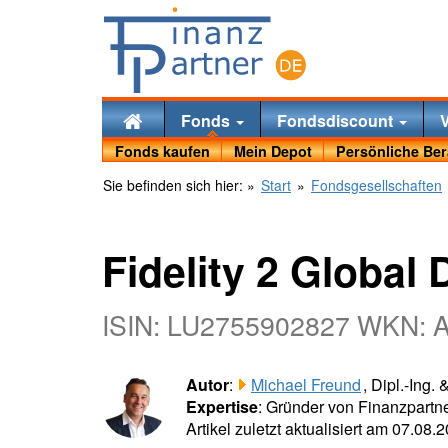
Fonds
Fondsdiscount
Fonds kaufen
Mein Depot
Persönliche Be
Sie befinden sich hier:
»
Start
»
Fondsgesellschaften
Fidelity 2 Globa
ISIN: LU2755902827 WKN: 
Autor
:
Michael Freund
, Dipl.-Ing.
Expertise
: Gründer von Finanzpartne
Artikel zuletzt aktualisiert am 07.08.