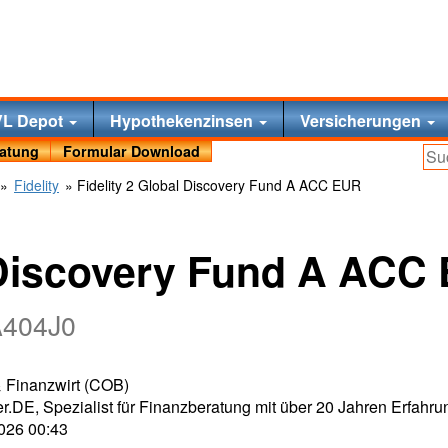
VL Depot
Hypothekenzinsen
Versicherungen
ratung
Formular Download
»
Fidelity
» Fidelity 2 Global Discovery Fund A ACC EUR
l Discovery Fund A ACC
A404J0
 & Finanzwirt (COB)
r.DE, Spezialist für Finanzberatung mit über 20 Jahren Erfahru
2026 00:43