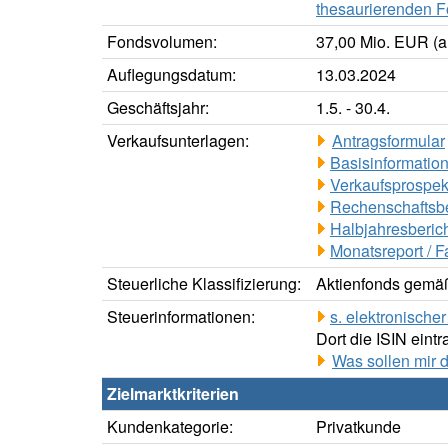
thesaurierenden F
Fondsvolumen:
37,00 Mio. EUR (a
Auflegungsdatum:
13.03.2024
Geschäftsjahr:
1.5. - 30.4.
Verkaufsunterlagen:
Antragsformular
Basisinformation
Verkaufsprospek
Rechenschaftsbe
Halbjahresberich
Monatsreport / F
Steuerliche Klassifizierung:
Aktienfonds gemäß
Steuerinformationen:
s. elektronisch
Dort die ISIN eintr
Was sollen mir 
Zielmarktkriterien
Kundenkategorie:
Privatkunde