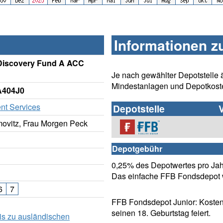
Informationen z
l Discovery Fund A ACC
Je nach gewählter Depotstelle 
Mindestanlagen und Depotkost
A404J0
ent Services
Depotstelle
ovitz, Frau Morgen Peck
Depotgebühr
0,25% des Depotwertes pro Jahr
Das einfache FFB Fondsdepot w
6
7
FFB Fondsdepot Junior: Kosten
seinen 18. Geburtstag feiert.
is zu ausländischen