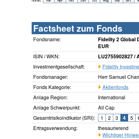
Factsheet zum Fonds
Fondsname:
Fidelity 2 Globa
EUR
ISIN / WKN:
LU2755902827 / 
Investmentgesellschaft:
Fidelity Investm
Fondsmanager:
Herr Samuel Cham
Fonds Kategorie:
Aktienfonds
Anlage Region:
International
Anlage Schwerpunkt:
All Cap
Gesamtrisikoindikator (SRI):
1
2
3
4
5
Ertragsverwendung:
thesaurierend
Wichtiger Hinwe