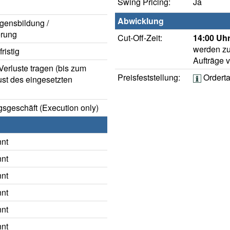
Swing Pricing:
Ja
Abwicklung
gensbildung /
rung
Cut-Off-Zeit:
14:00 Uhr
werden zu
ristig
Aufträge 
erluste tragen (bis zum
Preisfeststellung:
Ordert
ust des eingesetzten
sgeschäft (Execution only)
nnt
nnt
nnt
nnt
nnt
nnt