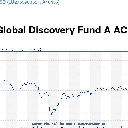
 USD (LU2755903551, A404J6)
2 Global Discovery Fund A 