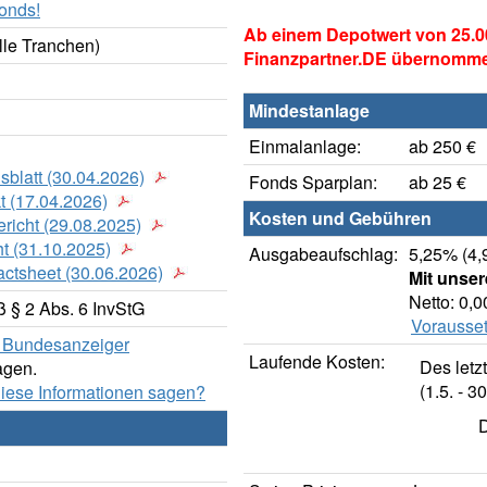
onds!
Ab einem Depotwert von 25.0
lle Tranchen)
Finanzpartner.DE übernomm
Mindestanlage
Einmalanlage:
ab 250 €
sblatt (30.04.2026)
Fonds Sparplan:
ab 25 €
t (17.04.2026)
Kosten und Gebühren
richt (29.08.2025)
t (31.10.2025)
Ausgabeaufschlag:
5,25% (4,
actsheet (30.06.2026)
Mit unse
Netto: 0,
 § 2 Abs. 6 InvStG
Vorausset
er Bundesanzeiger
Laufende Kosten:
Des letz
agen.
(1.5. - 30
diese Informationen sagen?
D