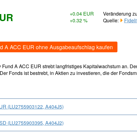
EUR
+0.04 EUR
Veränderung z
+0.32 %
Quelle:
Fidel
 Fund A ACC EUR ohne Ausgabeaufschlag kaufen
ery Fund A ACC EUR strebt langfristiges Kapitalwachstum an. 
Der Fonds ist bestrebt, in Aktien zu investieren, die der Fondsm
 EUR (LU2755903122, A404J5)
 USD (LU2755903395, A404J2)