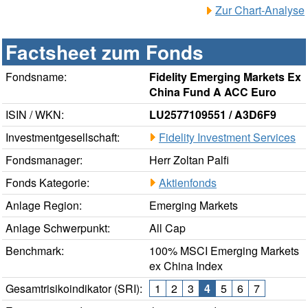
Zur Chart-Analyse
Factsheet zum Fonds
Fondsname:
Fidelity Emerging Markets Ex
China Fund A ACC Euro
ISIN / WKN:
LU2577109551 / A3D6F9
Investmentgesellschaft:
Fidelity Investment Services
Fondsmanager:
Herr Zoltan Palfi
Fonds Kategorie:
Aktienfonds
Anlage Region:
Emerging Markets
Anlage Schwerpunkt:
All Cap
Benchmark:
100% MSCI Emerging Markets
ex China Index
Gesamtrisikoindikator (SRI):
1
2
3
4
5
6
7