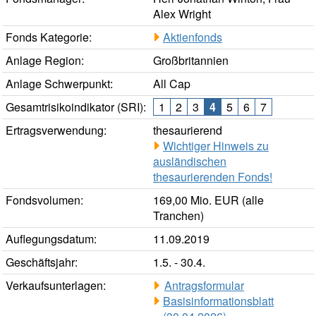
Alex Wright
Fonds Kategorie:
Aktienfonds
Anlage Region:
Großbritannien
Anlage Schwerpunkt:
All Cap
Gesamtrisikoindikator (SRI):
1
2
3
4
5
6
7
Ertragsverwendung:
thesaurierend
Wichtiger Hinweis zu
ausländischen
thesaurierenden Fonds!
Fondsvolumen:
169,00 Mio. EUR (alle
Tranchen)
Auflegungsdatum:
11.09.2019
Geschäftsjahr:
1.5. - 30.4.
Verkaufsunterlagen:
Antragsformular
Basisinformationsblatt