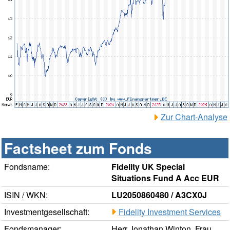
Zur Chart-Analyse
Factsheet zum Fonds
Fondsname:
Fidelity UK Special
Situations Fund A Acc EUR
ISIN / WKN:
LU2050860480 / A3CX0J
Investmentgesellschaft:
Fidelity Investment Services
Fondsmanager:
Herr Jonathan Winton, Frau