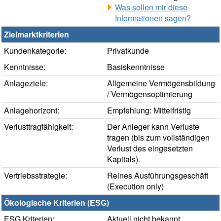
Was sollen mir diese
Informationen sagen?
Zielmarktkriterien
Kundenkategorie:
Privatkunde
Kenntnisse:
Basiskenntnisse
Anlageziele:
Allgemeine Vermögensbildung
/ Vermögensoptimierung
Anlagehorizont:
Empfehlung: Mittelfristig
Verlusttragfähigkeit:
Der Anleger kann Verluste
tragen (bis zum vollständigen
Verlust des eingesetzten
Kapitals).
Vertriebsstrategie:
Reines Ausführungsgeschäft
(Execution only)
Ökologische Kriterien (ESG)
ESG Kriterien:
Aktuell nicht bekannt