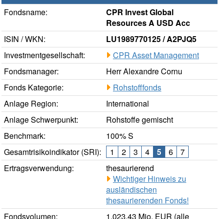
Fondsname:
CPR Invest Global
Resources A USD Acc
ISIN / WKN:
LU1989770125 / A2PJQ5
Investmentgesellschaft:
CPR Asset Management
Fondsmanager:
Herr Alexandre Cornu
Fonds Kategorie:
Rohstofffonds
Anlage Region:
International
Anlage Schwerpunkt:
Rohstoffe gemischt
Benchmark:
100% S
Gesamtrisikoindikator (SRI):
1
2
3
4
5
6
7
Ertragsverwendung:
thesaurierend
Wichtiger Hinweis zu
ausländischen
thesaurierenden Fonds!
Fondsvolumen:
1.023,43 Mio. EUR (alle