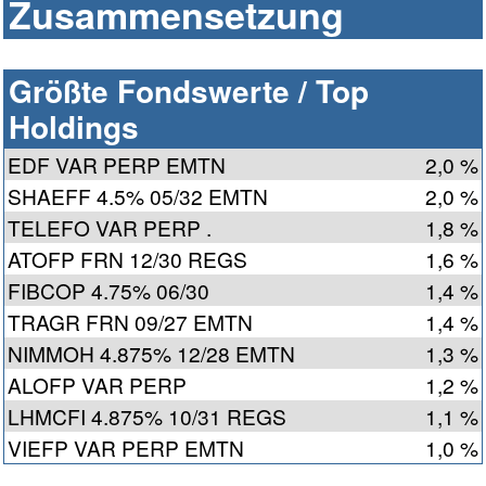
Zusammensetzung
Größte Fondswerte / Top
Holdings
EDF VAR PERP EMTN
2,0 %
SHAEFF 4.5% 05/32 EMTN
2,0 %
TELEFO VAR PERP .
1,8 %
ATOFP FRN 12/30 REGS
1,6 %
FIBCOP 4.75% 06/30
1,4 %
TRAGR FRN 09/27 EMTN
1,4 %
NIMMOH 4.875% 12/28 EMTN
1,3 %
ALOFP VAR PERP
1,2 %
LHMCFI 4.875% 10/31 REGS
1,1 %
VIEFP VAR PERP EMTN
1,0 %