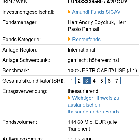
ISIN / WKN:
LU1883336569 / A2PCUY
Investmentgesellschaft:
Amundi Funds SICAV
Fondsmanager:
Herr Andriy Boychuk, Herr
Paolo Pennati
Fonds Kategorie:
Rentenfonds
Anlage Region:
International
Anlage Schwerpunkt:
gemischt höherverzinst
Benchmark:
100% ESTR CAPITALISE (J-1)
Gesamtrisikoindikator (SRI):
1
2
3
4
5
6
7
Ertragsverwendung:
thesaurierend
Wichtiger Hinweis zu
ausländischen
thesaurierenden Fonds!
Fondsvolumen:
144,60 Mio. EUR (alle
Tranchen)
Auflegungsdatum:
31.05.2006