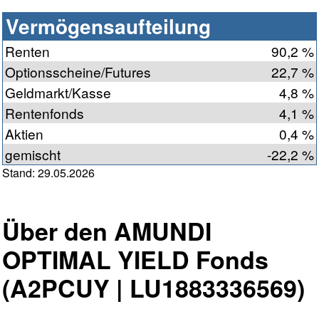
Vermögensaufteilung
Renten
90,2 %
Optionsscheine/Futures
22,7 %
Geldmarkt/Kasse
4,8 %
Rentenfonds
4,1 %
Aktien
0,4 %
gemischt
-22,2 %
Stand: 29.05.2026
Über den AMUNDI
OPTIMAL YIELD Fonds
(A2PCUY | LU1883336569)