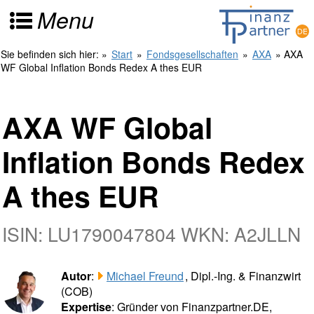
Menu
Sie befinden sich hier:
»
Start
»
Fondsgesellschaften
»
AXA
» AXA
WF Global Inflation Bonds Redex A thes EUR
AXA WF Global
Inflation Bonds Redex
A thes EUR
ISIN: LU1790047804 WKN: A2JLLN
Autor
:
Michael Freund
, Dipl.-Ing. & Finanzwirt
(COB)
Expertise
: Gründer von Finanzpartner.DE,