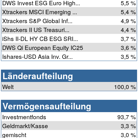
DWS Invest ESG Euro High...
5,5 %
Xtrackers MSCI Emerging ...
5,4 %
Xtrackers S&P Global Inf...
4,9 %
Xtrackers II US Treasuri...
4,4 %
iShs II-DL HY CB ESG SRI...
3,7 %
DWS Qi European Equity IC25
3,6 %
Ishares-USD Asia Inv. Gr...
3,5 %
Länderaufteilung
Welt
100,0 %
Vermögensaufteilung
Investmentfonds
93,7 %
Geldmarkt/Kasse
3,3 %
gemischt
3,0 %