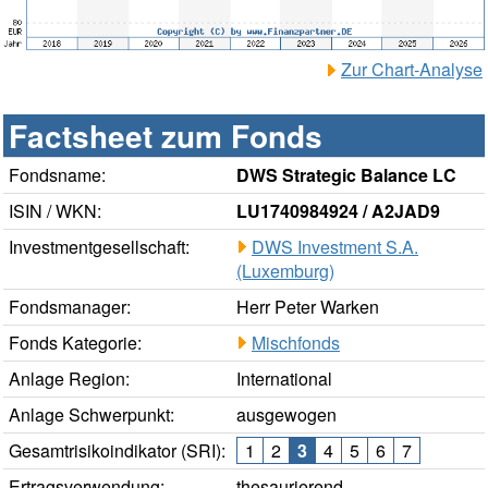
Zur Chart-Analyse
Factsheet zum Fonds
Fondsname:
DWS Strategic Balance LC
ISIN / WKN:
LU1740984924 / A2JAD9
Investmentgesellschaft:
DWS Investment S.A.
(Luxemburg)
Fondsmanager:
Herr Peter Warken
Fonds Kategorie:
Mischfonds
Anlage Region:
International
Anlage Schwerpunkt:
ausgewogen
Gesamtrisikoindikator (SRI):
1
2
3
4
5
6
7
Ertragsverwendung:
thesaurierend