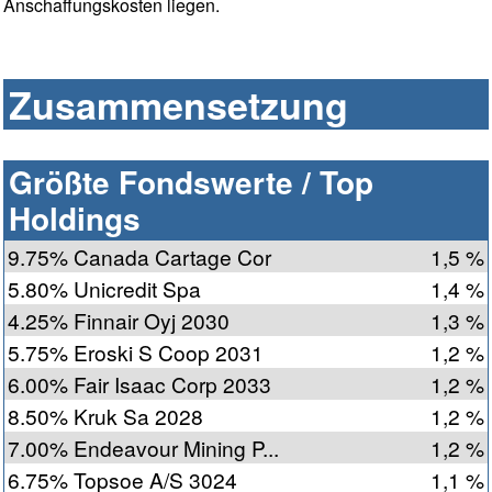
Anschaffungskosten liegen.
Zusammensetzung
Größte Fondswerte / Top
Holdings
9.75% Canada Cartage Cor
1,5 %
5.80% Unicredit Spa
1,4 %
4.25% Finnair Oyj 2030
1,3 %
5.75% Eroski S Coop 2031
1,2 %
6.00% Fair Isaac Corp 2033
1,2 %
8.50% Kruk Sa 2028
1,2 %
7.00% Endeavour Mining P...
1,2 %
6.75% Topsoe A/S 3024
1,1 %