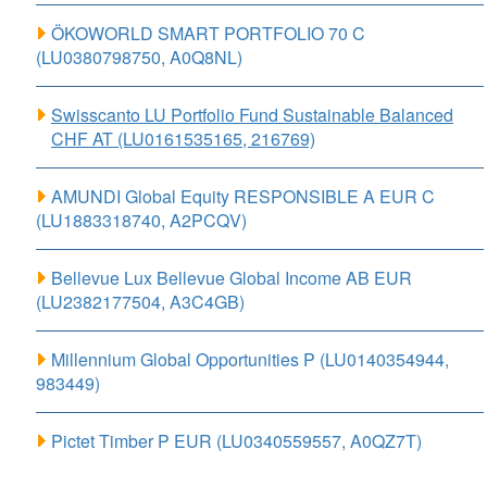
ÖKOWORLD SMART PORTFOLIO 70 C
(LU0380798750, A0Q8NL)
Swisscanto LU Portfolio Fund Sustainable Balanced
CHF AT (LU0161535165, 216769)
AMUNDI Global Equity RESPONSIBLE A EUR C
(LU1883318740, A2PCQV)
Bellevue Lux Bellevue Global Income AB EUR
(LU2382177504, A3C4GB)
Millennium Global Opportunities P (LU0140354944,
983449)
Pictet Timber P EUR (LU0340559557, A0QZ7T)