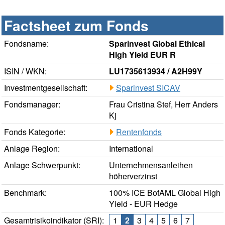
Factsheet zum Fonds
Fondsname:
Sparinvest Global Ethical
High Yield EUR R
ISIN / WKN:
LU1735613934 / A2H99Y
Investmentgesellschaft:
Sparinvest SICAV
Fondsmanager:
Frau Cristina Stef, Herr Anders
Kj
Fonds Kategorie:
Rentenfonds
Anlage Region:
International
Anlage Schwerpunkt:
Unternehmensanleihen
höherverzinst
Benchmark:
100% ICE BofAML Global High
Yield - EUR Hedge
Gesamtrisikoindikator (SRI):
1
2
3
4
5
6
7